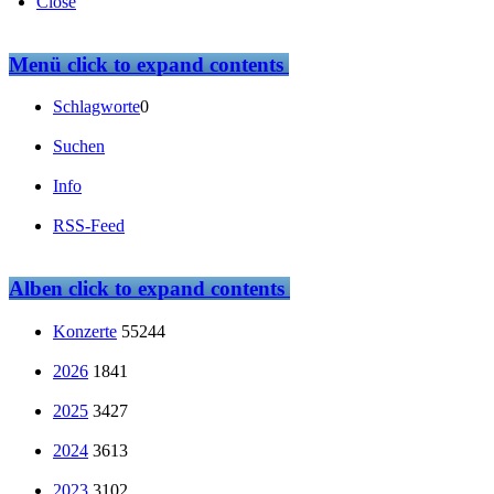
Close
Menü
click to expand contents
Schlagworte
0
Suchen
Info
RSS-Feed
Alben
click to expand contents
Konzerte
55244
2026
1841
2025
3427
2024
3613
2023
3102