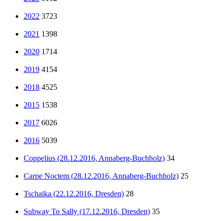
2022
3723
2021
1398
2020
1714
2019
4154
2018
4525
2015
1538
2017
6026
2016
5039
Coppelius (28.12.2016, Annaberg-Buchholz)
34
Carpe Noctem (28.12.2016, Annaberg-Buchholz)
25
Tschaika (22.12.2016, Dresden)
28
Subway To Sally (17.12.2016, Dresden)
35