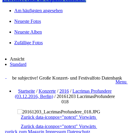
Am häufigsten angesehen
Neueste Fotos
Neueste Alben
Zufällige Fotos
Ansicht
Standard
be subjective! Große Konzert- und Festivalfoto Datenbank
Menu
Startseite
/
Konzerte
/
2016
/
Lacrimas Profundere
(03.12.2016, Berlin)
/
20161203 LacrimasProfundere
018
Zurück
data-iconpos="notext"
Vorwärts
Zurück
data-iconpos="notext"
Vorwärts
zurück zum Magazin
Impressum
Datenschutz