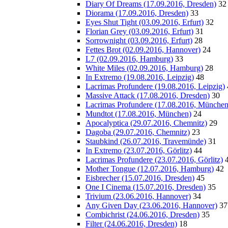
Diary Of Dreams (17.09.2016, Dresden)
32
Diorama (17.09.2016, Dresden)
33
Eyes Shut Tight (03.09.2016, Erfurt)
32
Florian Grey (03.09.2016, Erfurt)
31
Sorrownight (03.09.2016, Erfurt)
28
Fettes Brot (02.09.2016, Hannover)
24
L7 (02.09.2016, Hamburg)
33
White Miles (02.09.2016, Hamburg)
28
In Extremo (19.08.2016, Leipzig)
48
Lacrimas Profundere (19.08.2016, Leipzig)
Massive Attack (17.08.2016, Dresden)
30
Lacrimas Profundere (17.08.2016, München
Mundtot (17.08.2016, München)
24
Apocalyptica (29.07.2016, Chemnitz)
29
Dagoba (29.07.2016, Chemnitz)
23
Staubkind (26.07.2016, Travemünde)
31
In Extremo (23.07.2016, Görlitz)
44
Lacrimas Profundere (23.07.2016, Görlitz)
Mother Tongue (12.07.2016, Hamburg)
42
Eisbrecher (15.07.2016, Dresden)
45
One I Cinema (15.07.2016, Dresden)
35
Trivium (23.06.2016, Hannover)
34
Any Given Day (23.06.2016, Hannover)
37
Combichrist (24.06.2016, Dresden)
35
Filter (24.06.2016, Dresden)
18