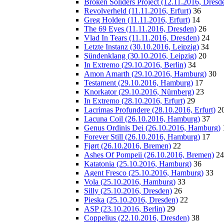
Broken Soliders Project (12.11.2016, Dresd
Revolverheld (11.11.2016, Erfurt)
36
Greg Holden (11.11.2016, Erfurt)
14
The 69 Eyes (11.11.2016, Dresden)
26
Vlad In Tears (11.11.2016, Dresden)
24
Letzte Instanz (30.10.2016, Leipzig)
34
Sündenklang (30.10.2016, Leipzig)
20
In Extremo (29.10.2016, Berlin)
34
Amon Amarth (29.10.2016, Hamburg)
30
Testament (29.10.2016, Hamburg)
17
Knorkator (29.10.2016, Nürnberg)
23
In Extremo (28.10.2016, Erfurt)
29
Lacrimas Profundere (28.10.2016, Erfurt)
2
Lacuna Coil (26.10.2016, Hamburg)
37
Genus Ordinis Dei (26.10.2016, Hamburg)
Forever Still (26.10.2016, Hamburg)
17
Fjørt (26.10.2016, Bremen)
22
Ashes Of Pompeii (26.10.2016, Bremen)
24
Katatonia (25.10.2016, Hamburg)
36
Agent Fresco (25.10.2016, Hamburg)
33
Vola (25.10.2016, Hamburg)
33
Silly (25.10.2016, Dresden)
26
Pieska (25.10.2016, Dresden)
22
ASP (23.10.2016, Berlin)
29
Coppelius (22.10.2016, Dresden)
38