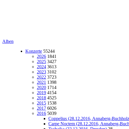
Alben
Konzerte
55244
2026
1841
2025
3427
2024
3613
2023
3102
2022
3723
2021
1398
2020
1714
2019
4154
2018
4525
2015
1538
2017
6026
2016
5039
Coppelius (28.12.2016, Annaberg-Buchholz
Carpe Noctem (28.12.2016, Annaberg-Buch
Tschaika (22.12.2016, Dresden)
28