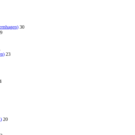
ernhagen)
30
9
1
en)
23
4
)
20