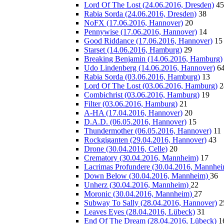
Lord Of The Lost (24.06.2016, Dresden)
45
Rabia Sorda (24.06.2016, Dresden)
38
NoFX (17.06.2016, Hannover)
20
Pennywise (17.06.2016, Hannover)
14
Good Riddance (17.06.2016, Hannover)
15
Starset (14.06.2016, Hamburg)
29
Breaking Benjamin (14.06.2016, Hamburg)
Udo Lindenberg (14.06.2016, Hannover)
6
Rabia Sorda (03.06.2016, Hamburg)
13
Lord Of The Lost (03.06.2016, Hamburg)
2
Combichrist (03.06.2016, Hamburg)
19
Filter (03.06.2016, Hamburg)
21
A-HA (17.04.2016, Hannover)
20
D.A.D. (06.05.2016, Hannover)
15
Thundermother (06.05.2016, Hannover)
11
Rockgiganten (29.04.2016, Hannover)
43
Drone (30.04.2016, Celle)
20
Crematory (30.04.2016, Mannheim)
17
Lacrimas Profundere (30.04.2016, Mannhe
Down Below (30.04.2016, Mannheim)
36
Unherz (30.04.2016, Mannheim)
22
Moronic (30.04.2016, Mannheim)
27
Subway To Sally (28.04.2016, Hannover)
2
Leaves Eyes (28.04.2016, Lübeck)
31
End Of The Dream (28.04.2016, Lübeck)
1