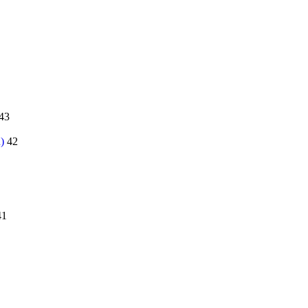
43
)
42
41