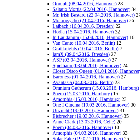
Oomph (08.04.2016, Hannover)
28
Saltatio Mortis (22.04.2016, Hannover)
34
Mr. Irish Bastard (22.04.2016, Hannover)
2
Motorpsycho (21.04.2016, Hannover)
26
Laibach (16.04.2016, Dresden)
22
Hodja (15.04.2016, Hannover)
32
In Laudanum (15.04.2016, Hannover)
16
Van Canto (10.04.2016, Berlin)
12
Grailknights (10.04.2016, Berlin)
7
IamX (09.04.2016, Dresden)
27
ASP (03.04.2016, Hannover)
37
Spielbann (03.04.2016, Hannover)
24
Closet Disco Queen (01.04.2016, Hannover
Baroness (01.04.2016, Hannover)
27
Avantasia (04.03.2016, Berlin)
23
Omnium Gatherum (15.03.2016, Hamburg)
Poem (15.03.2016, Hamburg)
15
Amorphis (15.03.2016, Hamburg)
23
One I Cinema (19.03.2016, Hannover)
30
Unzucht (19.03.2016, Hannover)
31
Eisbrecher (19.03.2016, Hannover)
35
Anne Clark (13.03.2016, Celle)
20
Poem (04.03.2016, Hannover)
10
Amorphis (04.03.2016, Hannover)
33
Solar Fake (19.02.2016, Hannover)
25