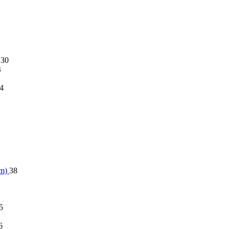
30
4
4
im)
38
5
6