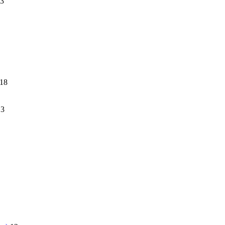
3
18
13