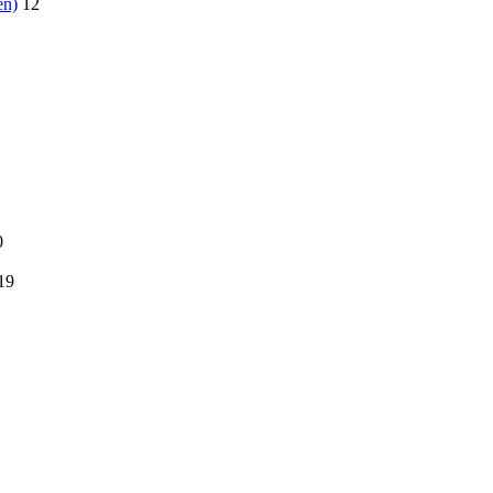
en)
12
0
19