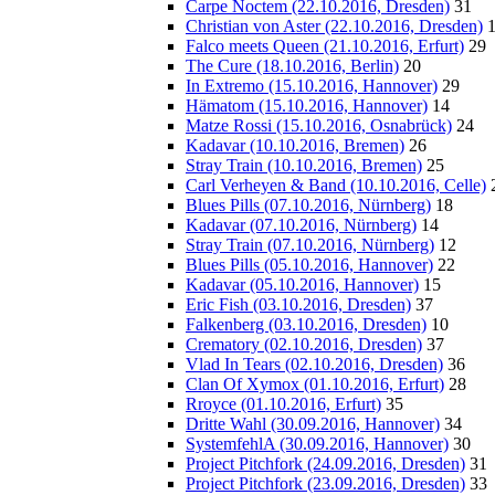
Carpe Noctem (22.10.2016, Dresden)
31
Christian von Aster (22.10.2016, Dresden)
Falco meets Queen (21.10.2016, Erfurt)
29
The Cure (18.10.2016, Berlin)
20
In Extremo (15.10.2016, Hannover)
29
Hämatom (15.10.2016, Hannover)
14
Matze Rossi (15.10.2016, Osnabrück)
24
Kadavar (10.10.2016, Bremen)
26
Stray Train (10.10.2016, Bremen)
25
Carl Verheyen & Band (10.10.2016, Celle)
Blues Pills (07.10.2016, Nürnberg)
18
Kadavar (07.10.2016, Nürnberg)
14
Stray Train (07.10.2016, Nürnberg)
12
Blues Pills (05.10.2016, Hannover)
22
Kadavar (05.10.2016, Hannover)
15
Eric Fish (03.10.2016, Dresden)
37
Falkenberg (03.10.2016, Dresden)
10
Crematory (02.10.2016, Dresden)
37
Vlad In Tears (02.10.2016, Dresden)
36
Clan Of Xymox (01.10.2016, Erfurt)
28
Rroyce (01.10.2016, Erfurt)
35
Dritte Wahl (30.09.2016, Hannover)
34
SystemfehlA (30.09.2016, Hannover)
30
Project Pitchfork (24.09.2016, Dresden)
31
Project Pitchfork (23.09.2016, Dresden)
33