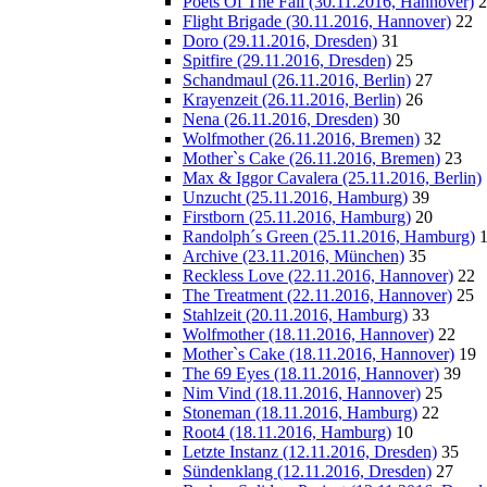
Poets Of The Fall (30.11.2016, Hannover)
2
Flight Brigade (30.11.2016, Hannover)
22
Doro (29.11.2016, Dresden)
31
Spitfire (29.11.2016, Dresden)
25
Schandmaul (26.11.2016, Berlin)
27
Krayenzeit (26.11.2016, Berlin)
26
Nena (26.11.2016, Dresden)
30
Wolfmother (26.11.2016, Bremen)
32
Mother`s Cake (26.11.2016, Bremen)
23
Max & Iggor Cavalera (25.11.2016, Berlin)
Unzucht (25.11.2016, Hamburg)
39
Firstborn (25.11.2016, Hamburg)
20
Randolph´s Green (25.11.2016, Hamburg)
Archive (23.11.2016, München)
35
Reckless Love (22.11.2016, Hannover)
22
The Treatment (22.11.2016, Hannover)
25
Stahlzeit (20.11.2016, Hamburg)
33
Wolfmother (18.11.2016, Hannover)
22
Mother`s Cake (18.11.2016, Hannover)
19
The 69 Eyes (18.11.2016, Hannover)
39
Nim Vind (18.11.2016, Hannover)
25
Stoneman (18.11.2016, Hamburg)
22
Root4 (18.11.2016, Hamburg)
10
Letzte Instanz (12.11.2016, Dresden)
35
Sündenklang (12.11.2016, Dresden)
27