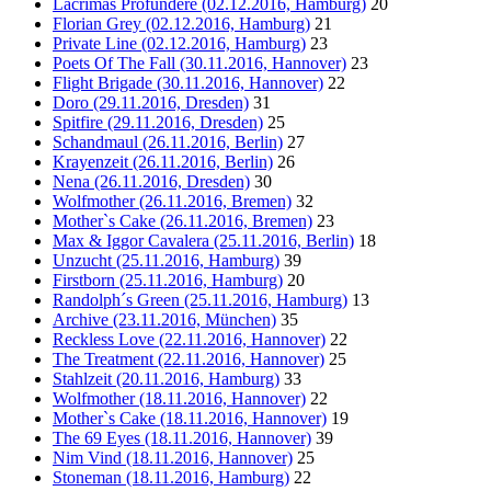
Lacrimas Profundere (02.12.2016, Hamburg)
20
Florian Grey (02.12.2016, Hamburg)
21
Private Line (02.12.2016, Hamburg)
23
Poets Of The Fall (30.11.2016, Hannover)
23
Flight Brigade (30.11.2016, Hannover)
22
Doro (29.11.2016, Dresden)
31
Spitfire (29.11.2016, Dresden)
25
Schandmaul (26.11.2016, Berlin)
27
Krayenzeit (26.11.2016, Berlin)
26
Nena (26.11.2016, Dresden)
30
Wolfmother (26.11.2016, Bremen)
32
Mother`s Cake (26.11.2016, Bremen)
23
Max & Iggor Cavalera (25.11.2016, Berlin)
18
Unzucht (25.11.2016, Hamburg)
39
Firstborn (25.11.2016, Hamburg)
20
Randolph´s Green (25.11.2016, Hamburg)
13
Archive (23.11.2016, München)
35
Reckless Love (22.11.2016, Hannover)
22
The Treatment (22.11.2016, Hannover)
25
Stahlzeit (20.11.2016, Hamburg)
33
Wolfmother (18.11.2016, Hannover)
22
Mother`s Cake (18.11.2016, Hannover)
19
The 69 Eyes (18.11.2016, Hannover)
39
Nim Vind (18.11.2016, Hannover)
25
Stoneman (18.11.2016, Hamburg)
22