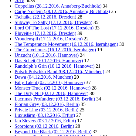
2016
5039
Coppelius (28.12.2016, Annaberg-Buchholz)
34
Carpe Noctem (28.12.2016, Annaberg-Buchholz)
25
Tschaika (22.12.2016, Dresden)
28
Subway To Sally (17.12.2016, Dresden)
35
Lord Of The Lost (17.12.2016, Dresden)
33
Eluveitie (17.12.2016, Dresden)
39
Vroudenspil (17.12.2016, Dresden)
22
The Temperance Movement (16.12.2016, Isernhagen)
30
The Graveltones (16.12.2016, Isernhagen)
19
Unzucht (10.12.2016, Hannover)
24
Das Scheit (10.12.2016, Hannover)
12
Randolph`s Grin (10.12.2016, Hannover)
21
Potsch Potschka Band (08.12.2016, München)
23
Dawa (04.12.2016, München)
20
Billy Talent (02.12.2016, Hannover)
37
Monster Truck (02.12.2016, Hannover)
28
The Dirty Nil (02.12.2016, Hannover)
30
Lacrimas Profundere (03.12.2016, Berlin)
34
Florian Grey (03.12.2016, Berlin)
35
Private Line (03.12.2016, Berlin)
25
Luxuslärm (03.12.2016, Erfurt)
27
Jan Sievers (03.12.2016, Erfurt)
17
Scorpions (02.12.2016, Berlin)
28
Beyond The Black (02.12.2016, Berlin)
32