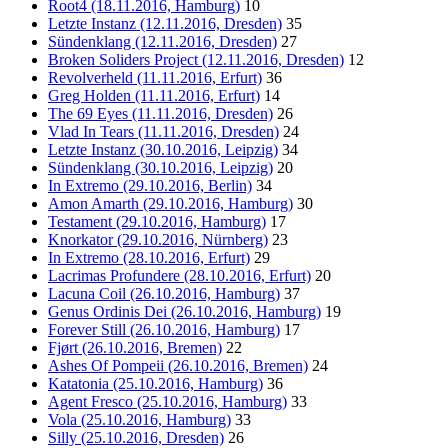
Root4 (18.11.2016, Hamburg)
10
Letzte Instanz (12.11.2016, Dresden)
35
Sündenklang (12.11.2016, Dresden)
27
Broken Soliders Project (12.11.2016, Dresden)
12
Revolverheld (11.11.2016, Erfurt)
36
Greg Holden (11.11.2016, Erfurt)
14
The 69 Eyes (11.11.2016, Dresden)
26
Vlad In Tears (11.11.2016, Dresden)
24
Letzte Instanz (30.10.2016, Leipzig)
34
Sündenklang (30.10.2016, Leipzig)
20
In Extremo (29.10.2016, Berlin)
34
Amon Amarth (29.10.2016, Hamburg)
30
Testament (29.10.2016, Hamburg)
17
Knorkator (29.10.2016, Nürnberg)
23
In Extremo (28.10.2016, Erfurt)
29
Lacrimas Profundere (28.10.2016, Erfurt)
20
Lacuna Coil (26.10.2016, Hamburg)
37
Genus Ordinis Dei (26.10.2016, Hamburg)
19
Forever Still (26.10.2016, Hamburg)
17
Fjørt (26.10.2016, Bremen)
22
Ashes Of Pompeii (26.10.2016, Bremen)
24
Katatonia (25.10.2016, Hamburg)
36
Agent Fresco (25.10.2016, Hamburg)
33
Vola (25.10.2016, Hamburg)
33
Silly (25.10.2016, Dresden)
26