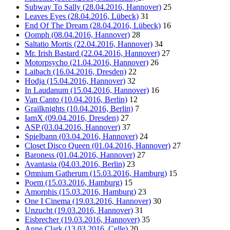
Subway To Sally (28.04.2016, Hannover)
25
Leaves Eyes (28.04.2016, Lübeck)
31
End Of The Dream (28.04.2016, Lübeck)
16
Oomph (08.04.2016, Hannover)
28
Saltatio Mortis (22.04.2016, Hannover)
34
Mr. Irish Bastard (22.04.2016, Hannover)
27
Motorpsycho (21.04.2016, Hannover)
26
Laibach (16.04.2016, Dresden)
22
Hodja (15.04.2016, Hannover)
32
In Laudanum (15.04.2016, Hannover)
16
Van Canto (10.04.2016, Berlin)
12
Grailknights (10.04.2016, Berlin)
7
IamX (09.04.2016, Dresden)
27
ASP (03.04.2016, Hannover)
37
Spielbann (03.04.2016, Hannover)
24
Closet Disco Queen (01.04.2016, Hannover)
27
Baroness (01.04.2016, Hannover)
27
Avantasia (04.03.2016, Berlin)
23
Omnium Gatherum (15.03.2016, Hamburg)
15
Poem (15.03.2016, Hamburg)
15
Amorphis (15.03.2016, Hamburg)
23
One I Cinema (19.03.2016, Hannover)
30
Unzucht (19.03.2016, Hannover)
31
Eisbrecher (19.03.2016, Hannover)
35
Anne Clark (13.03.2016, Celle)
20