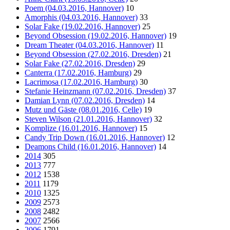
Poem (04.03.2016, Hannover)
10
Amorphis (04.03.2016, Hannover)
33
Solar Fake (19.02.2016, Hannover)
25
Beyond Obsession (19.02.2016, Hannover)
19
Dream Theater (04.03.2016, Hannover)
11
Beyond Obsession (27.02.2016, Dresden)
21
Solar Fake (27.02.2016, Dresden)
29
Canterra (17.02.2016, Hamburg)
29
Lacrimosa (17.02.2016, Hamburg)
30
Stefanie Heinzmann (07.02.2016, Dresden)
37
Damian Lynn (07.02.2016, Dresden)
14
Mutz und Gäste (08.01.2016, Celle)
19
Steven Wilson (21.01.2016, Hannover)
32
Komplize (16.01.2016, Hannover)
15
Candy Trip Down (16.01.2016, Hannover)
12
Deamons Child (16.01.2016, Hannover)
14
2014
305
2013
777
2012
1538
2011
1179
2010
1325
2009
2573
2008
2482
2007
2566
2006
1791