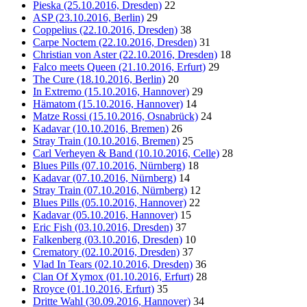
Pieska (25.10.2016, Dresden)
22
ASP (23.10.2016, Berlin)
29
Coppelius (22.10.2016, Dresden)
38
Carpe Noctem (22.10.2016, Dresden)
31
Christian von Aster (22.10.2016, Dresden)
18
Falco meets Queen (21.10.2016, Erfurt)
29
The Cure (18.10.2016, Berlin)
20
In Extremo (15.10.2016, Hannover)
29
Hämatom (15.10.2016, Hannover)
14
Matze Rossi (15.10.2016, Osnabrück)
24
Kadavar (10.10.2016, Bremen)
26
Stray Train (10.10.2016, Bremen)
25
Carl Verheyen & Band (10.10.2016, Celle)
28
Blues Pills (07.10.2016, Nürnberg)
18
Kadavar (07.10.2016, Nürnberg)
14
Stray Train (07.10.2016, Nürnberg)
12
Blues Pills (05.10.2016, Hannover)
22
Kadavar (05.10.2016, Hannover)
15
Eric Fish (03.10.2016, Dresden)
37
Falkenberg (03.10.2016, Dresden)
10
Crematory (02.10.2016, Dresden)
37
Vlad In Tears (02.10.2016, Dresden)
36
Clan Of Xymox (01.10.2016, Erfurt)
28
Rroyce (01.10.2016, Erfurt)
35
Dritte Wahl (30.09.2016, Hannover)
34