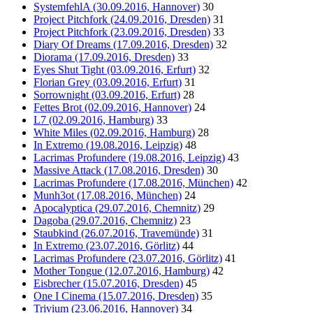
SystemfehlA (30.09.2016, Hannover)
30
Project Pitchfork (24.09.2016, Dresden)
31
Project Pitchfork (23.09.2016, Dresden)
33
Diary Of Dreams (17.09.2016, Dresden)
32
Diorama (17.09.2016, Dresden)
33
Eyes Shut Tight (03.09.2016, Erfurt)
32
Florian Grey (03.09.2016, Erfurt)
31
Sorrownight (03.09.2016, Erfurt)
28
Fettes Brot (02.09.2016, Hannover)
24
L7 (02.09.2016, Hamburg)
33
White Miles (02.09.2016, Hamburg)
28
In Extremo (19.08.2016, Leipzig)
48
Lacrimas Profundere (19.08.2016, Leipzig)
43
Massive Attack (17.08.2016, Dresden)
30
Lacrimas Profundere (17.08.2016, München)
42
Munh3ot (17.08.2016, München)
24
Apocalyptica (29.07.2016, Chemnitz)
29
Dagoba (29.07.2016, Chemnitz)
23
Staubkind (26.07.2016, Travemünde)
31
In Extremo (23.07.2016, Görlitz)
44
Lacrimas Profundere (23.07.2016, Görlitz)
41
Mother Tongue (12.07.2016, Hamburg)
42
Eisbrecher (15.07.2016, Dresden)
45
One I Cinema (15.07.2016, Dresden)
35
Trivium (23.06.2016, Hannover)
34