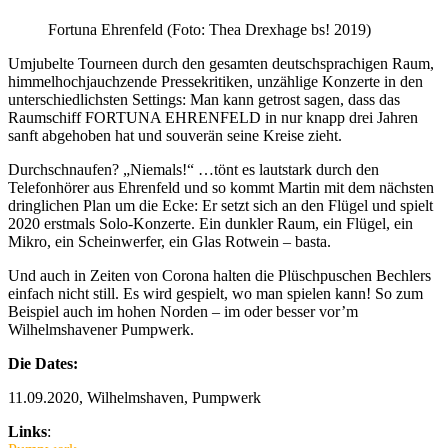
Fortuna Ehrenfeld (Foto: Thea Drexhage bs! 2019)
Umjubelte Tourneen durch den gesamten deutschsprachigen Raum,
himmelhochjauchzende Pressekritiken, unzählige Konzerte in den
unterschiedlichsten Settings: Man kann getrost sagen, dass das
Raumschiff FORTUNA EHRENFELD in nur knapp drei Jahren
sanft abgehoben hat und souverän seine Kreise zieht.
Durchschnaufen? „Niemals!“ …tönt es lautstark durch den
Telefonhörer aus Ehrenfeld und so kommt Martin mit dem nächsten
dringlichen Plan um die Ecke: Er setzt sich an den Flügel und spielt
2020 erstmals Solo-Konzerte. Ein dunkler Raum, ein Flügel, ein
Mikro, ein Scheinwerfer, ein Glas Rotwein – basta.
Und auch in Zeiten von Corona halten die Plüschpuschen Bechlers
einfach nicht still. Es wird gespielt, wo man spielen kann! So zum
Beispiel auch im hohen Norden – im oder besser vor’m
Wilhelmshavener Pumpwerk.
Die Dates:
11.09.2020, Wilhelmshaven, Pumpwerk
Links
: