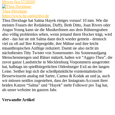
Moves [kw37/2020]
Thea Drexhage
https://www.be-subjective.de
Thea Drexhage hat Salma Hayek einiges voraus! 10 mm. Wie die
meisten Frauen der Redaktion, Duffy, Beth Ditto, Joan Rivers oder
Angus Young kann sie die MusikerInnen aus dem Bühnengraben
also völlig problemlos sehen, wenn jemand ihren Hocker trägt, wird
aber - das hat sie mit Salma dann doch wieder gemein - dennoch
viel zu oft auf Ihre Körpergröße, ihre Mähne und ihre leicht
misanthropischen Anflüge reduziert. Damit sie also nicht im
nächstbesten Titty Twister von Sonnenunter- bis Sonnenaufgang
Menschenmengen und Bläser mätzelt, halten wir “Aggro-Thea”, die
zuvor ganze Landstriche in Mecklenburg Vorpommern ausgerottet
hat, halbtags im spießbürgerlichen Oldenburger Exil an der langen
Leine. Seither legt sich die scheißpünktliche existentialistische
Besserwisserin analog mit Sartre, Camus & Kodak an und ja, auch
wir müssen neidlos zugestehen, dass der Instagram-Account ihrer
beiden Katzen “Salma” und “Hayek” mehr Follower pro Tag hat,
als unser webzine im ganzen Jahr.
Verwandte Artikel