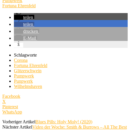
Pumpwerk
Fortuna Ehrenfeld
teilen
teilen
drucken
E-Mail
Schlagworte
Corona
Fortuna Ehrenfeld
Glitzerschwein
Pumpwerk
Punpwerk
Wilhelmshaven
Facebook
X
Pinterest
WhatsApp
Vorheriger Artikel
Blues Pills: Holy Moly! (2020)
Nächster Artikel
Video der Woche: Smith & Burrows – All The Best