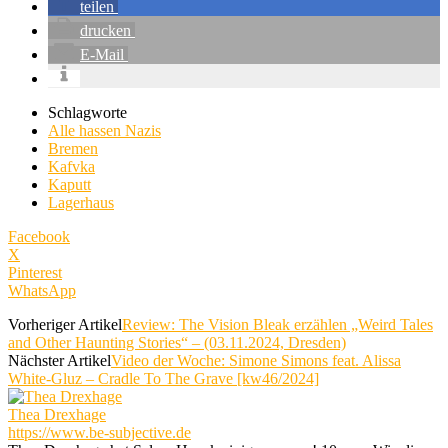
teilen
drucken
E-Mail
Schlagworte
Alle hassen Nazis
Bremen
Kafvka
Kaputt
Lagerhaus
Facebook
X
Pinterest
WhatsApp
Vorheriger Artikel
Review: The Vision Bleak erzählen „Weird Tales
and Other Haunting Stories“ – (03.11.2024, Dresden)
Nächster Artikel
Video der Woche: Simone Simons feat. Alissa
White-Gluz – Cradle To The Grave [kw46/2024]
Thea Drexhage
https://www.be-subjective.de