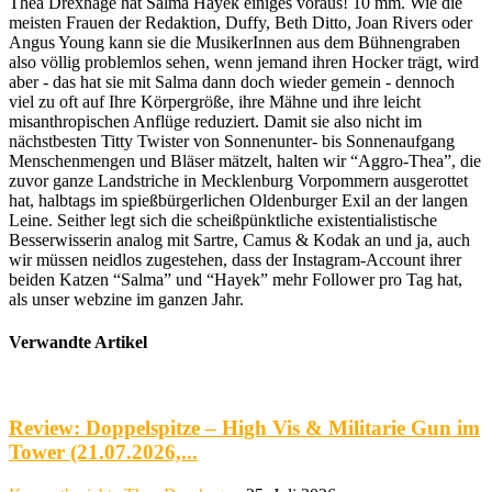
Thea Drexhage hat Salma Hayek einiges voraus! 10 mm. Wie die
meisten Frauen der Redaktion, Duffy, Beth Ditto, Joan Rivers oder
Angus Young kann sie die MusikerInnen aus dem Bühnengraben
also völlig problemlos sehen, wenn jemand ihren Hocker trägt, wird
aber - das hat sie mit Salma dann doch wieder gemein - dennoch
viel zu oft auf Ihre Körpergröße, ihre Mähne und ihre leicht
misanthropischen Anflüge reduziert. Damit sie also nicht im
nächstbesten Titty Twister von Sonnenunter- bis Sonnenaufgang
Menschenmengen und Bläser mätzelt, halten wir “Aggro-Thea”, die
zuvor ganze Landstriche in Mecklenburg Vorpommern ausgerottet
hat, halbtags im spießbürgerlichen Oldenburger Exil an der langen
Leine. Seither legt sich die scheißpünktliche existentialistische
Besserwisserin analog mit Sartre, Camus & Kodak an und ja, auch
wir müssen neidlos zugestehen, dass der Instagram-Account ihrer
beiden Katzen “Salma” und “Hayek” mehr Follower pro Tag hat,
als unser webzine im ganzen Jahr.
Verwandte Artikel
Review: Doppelspitze – High Vis & Militarie Gun im
Tower (21.07.2026,...