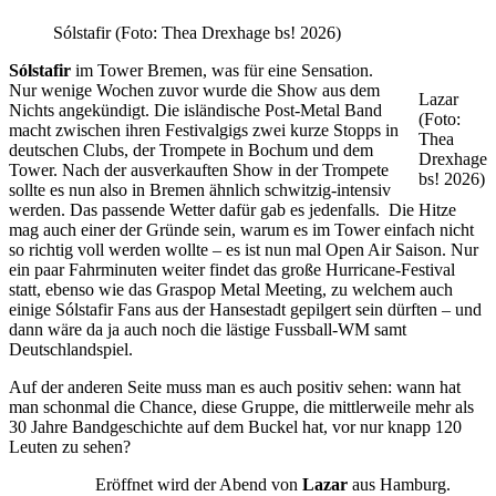
Sólstafir (Foto: Thea Drexhage bs! 2026)
Sólstafir
im Tower Bremen, was für eine Sensation.
Nur wenige Wochen zuvor wurde die Show aus dem
Lazar
Nichts angekündigt. Die isländische Post-Metal Band
(Foto:
macht zwischen ihren Festivalgigs zwei kurze Stopps in
Thea
deutschen Clubs, der Trompete in Bochum und dem
Drexhage
Tower. Nach der ausverkauften Show in der Trompete
bs! 2026)
sollte es nun also in Bremen ähnlich schwitzig-intensiv
werden. Das passende Wetter dafür gab es jedenfalls. Die Hitze
mag auch einer der Gründe sein, warum es im Tower einfach nicht
so richtig voll werden wollte – es ist nun mal Open Air Saison. Nur
ein paar Fahrminuten weiter findet das große Hurricane-Festival
statt, ebenso wie das Graspop Metal Meeting, zu welchem auch
einige Sólstafir Fans aus der Hansestadt gepilgert sein dürften – und
dann wäre da ja auch noch die lästige Fussball-WM samt
Deutschlandspiel.
Auf der anderen Seite muss man es auch positiv sehen: wann hat
man schonmal die Chance, diese Gruppe, die mittlerweile mehr als
30 Jahre Bandgeschichte auf dem Buckel hat, vor nur knapp 120
Leuten zu sehen?
Eröffnet wird der Abend von
Lazar
aus Hamburg.