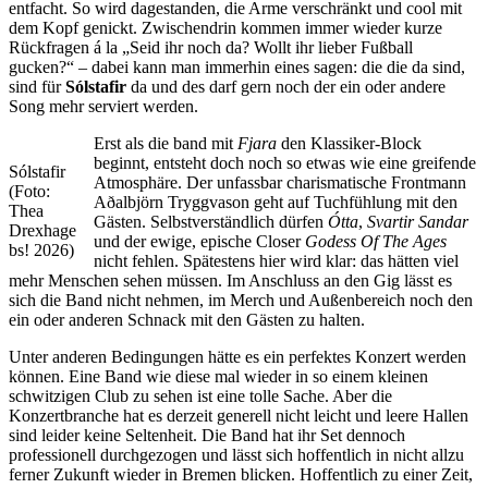
entfacht. So wird dagestanden, die Arme verschränkt und cool mit
dem Kopf genickt. Zwischendrin kommen immer wieder kurze
Rückfragen á la „Seid ihr noch da? Wollt ihr lieber Fußball
gucken?“ – dabei kann man immerhin eines sagen: die die da sind,
sind für
Sólstafir
da und des darf gern noch der ein oder andere
Song mehr serviert werden.
Erst als die band mit
Fjara
den Klassiker-Block
beginnt, entsteht doch noch so etwas wie eine greifende
Sólstafir
Atmosphäre. Der unfassbar charismatische Frontmann
(Foto:
Aðalbjörn Tryggvason geht auf Tuchfühlung mit den
Thea
Gästen. Selbstverständlich dürfen
Ótta
,
Svartir Sandar
Drexhage
und der ewige, epische Closer
Godess Of The Ages
bs! 2026)
nicht fehlen. Spätestens hier wird klar: das hätten viel
mehr Menschen sehen müssen. Im Anschluss an den Gig lässt es
sich die Band nicht nehmen, im Merch und Außenbereich noch den
ein oder anderen Schnack mit den Gästen zu halten.
Unter anderen Bedingungen hätte es ein perfektes Konzert werden
können. Eine Band wie diese mal wieder in so einem kleinen
schwitzigen Club zu sehen ist eine tolle Sache. Aber die
Konzertbranche hat es derzeit generell nicht leicht und leere Hallen
sind leider keine Seltenheit. Die Band hat ihr Set dennoch
professionell durchgezogen und lässt sich hoffentlich in nicht allzu
ferner Zukunft wieder in Bremen blicken. Hoffentlich zu einer Zeit,