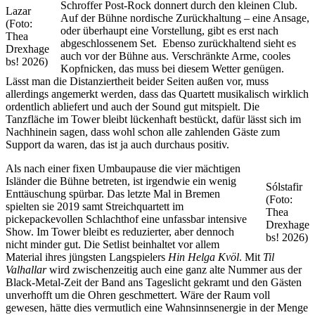
Schroffer Post-Rock donnert durch den kleinen Club.
Lazar
Auf der Bühne nordische Zurückhaltung – eine Ansage,
(Foto:
oder überhaupt eine Vorstellung, gibt es erst nach
Thea
abgeschlossenem Set. Ebenso zurückhaltend sieht es
Drexhage
auch vor der Bühne aus. Verschränkte Arme, cooles
bs! 2026)
Kopfnicken, das muss bei diesem Wetter genügen.
Lässt man die Distanziertheit beider Seiten außen vor, muss
allerdings angemerkt werden, dass das Quartett musikalisch wirklich
ordentlich abliefert und auch der Sound gut mitspielt. Die
Tanzfläche im Tower bleibt lückenhaft bestückt, dafür lässt sich im
Nachhinein sagen, dass wohl schon alle zahlenden Gäste zum
Support da waren, das ist ja auch durchaus positiv.
Als nach einer fixen Umbaupause die vier mächtigen
Isländer die Bühne betreten, ist irgendwie ein wenig
Sólstafir
Enttäuschung spürbar. Das letzte Mal in Bremen
(Foto:
spielten sie 2019 samt Streichquartett im
Thea
pickepackevollen Schlachthof eine unfassbar intensive
Drexhage
Show. Im Tower bleibt es reduzierter, aber dennoch
bs! 2026)
nicht minder gut. Die Setlist beinhaltet vor allem
Material ihres jüngsten Langspielers
Hin Helga Kvöl
. Mit
Til
Valhallar
wird zwischenzeitig auch eine ganz alte Nummer aus der
Black-Metal-Zeit der Band ans Tageslicht gekramt und den Gästen
unverhofft um die Ohren geschmettert. Wäre der Raum voll
gewesen, hätte dies vermutlich eine Wahnsinnsenergie in der Menge