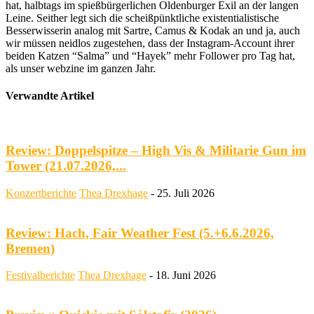
hat, halbtags im spießbürgerlichen Oldenburger Exil an der langen
Leine. Seither legt sich die scheißpünktliche existentialistische
Besserwisserin analog mit Sartre, Camus & Kodak an und ja, auch
wir müssen neidlos zugestehen, dass der Instagram-Account ihrer
beiden Katzen “Salma” und “Hayek” mehr Follower pro Tag hat,
als unser webzine im ganzen Jahr.
Verwandte Artikel
Review: Doppelspitze – High Vis & Militarie Gun im
Tower (21.07.2026,...
Konzertberichte
Thea Drexhage
-
25. Juli 2026
Review: Hach, Fair Weather Fest (5.+6.6.2026,
Bremen)
Festivalberichte
Thea Drexhage
-
18. Juni 2026