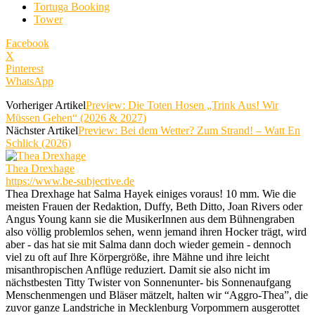
Tortuga Booking
Tower
Facebook
X
Pinterest
WhatsApp
Vorheriger Artikel
Preview: Die Toten Hosen „Trink Aus! Wir
Müssen Gehen“ (2026 & 2027)
Nächster Artikel
Preview: Bei dem Wetter? Zum Strand! – Watt En
Schlick (2026)
Thea Drexhage
https://www.be-subjective.de
Thea Drexhage hat Salma Hayek einiges voraus! 10 mm. Wie die
meisten Frauen der Redaktion, Duffy, Beth Ditto, Joan Rivers oder
Angus Young kann sie die MusikerInnen aus dem Bühnengraben
also völlig problemlos sehen, wenn jemand ihren Hocker trägt, wird
aber - das hat sie mit Salma dann doch wieder gemein - dennoch
viel zu oft auf Ihre Körpergröße, ihre Mähne und ihre leicht
misanthropischen Anflüge reduziert. Damit sie also nicht im
nächstbesten Titty Twister von Sonnenunter- bis Sonnenaufgang
Menschenmengen und Bläser mätzelt, halten wir “Aggro-Thea”, die
zuvor ganze Landstriche in Mecklenburg Vorpommern ausgerottet