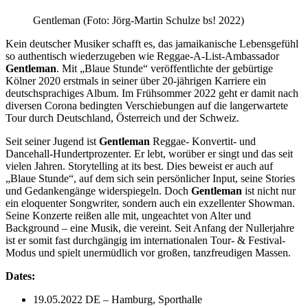
Gentleman (Foto: Jörg-Martin Schulze bs! 2022)
Kein deutscher Musiker schafft es, das jamaikanische Lebensgefühl
so authentisch wiederzugeben wie Reggae-A-List-Ambassador
Gentleman
. Mit „Blaue Stunde“ veröffentlichte der gebürtige
Kölner 2020 erstmals in seiner über 20-jährigen Karriere ein
deutschsprachiges Album. Im Frühsommer 2022 geht er damit nach
diversen Corona bedingten Verschiebungen auf die langerwartete
Tour durch Deutschland, Österreich und der Schweiz.
Seit seiner Jugend ist
Gentleman
Reggae- Konvertit- und
Dancehall-Hundertprozenter. Er lebt, worüber er singt und das seit
vielen Jahren. Storytelling at its best. Dies beweist er auch auf
„Blaue Stunde“, auf dem sich sein persönlicher Input, seine Stories
und Gedankengänge widerspiegeln. Doch
Gentleman
ist nicht nur
ein eloquenter Songwriter, sondern auch ein exzellenter Showman.
Seine Konzerte reißen alle mit, ungeachtet von Alter und
Background – eine Musik, die vereint. Seit Anfang der Nullerjahre
ist er somit fast durchgängig im internationalen Tour- & Festival-
Modus und spielt unermüdlich vor großen, tanzfreudigen Massen.
Dates:
19.05.2022 DE – Hamburg, Sporthalle