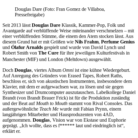
Douglas Dare (Foto: Fran Gomez de Villaboa,
Pressefreigabe)
Seit 2013 lässt
Douglas Dare
Klassik, Kammer-Pop, Folk und
Avantgarde auf verblüffende Weise miteinander verschmelzen – mit
einer verblüffenden Stimme, die einem den Atem stocken lässt. Aus
diesem Grund hat er mit Größen wie
Nils Frahm
,
Perfume Genius
und
Ólafur Arnalds
gespielt und wurde von David Lynch und
Robert Smith von
The Cure
für ihre jeweiligen Kulturfestivals in
Manchester (MIF) und London (Meltdown) ausgewählt.
Doch
Douglas
‚ viertes Album
Omni
ist eine kühne Wiedergeburt.
Auf Anregung des Gründers von Erased Tapes, Robert Raths,
beschloss er, sich von akustischen Instrumenten, insbesondere dem
Klavier, mit dem er aufgewachsen war, zu lösen und sie gegen
Synthesizer und Drumcomputer auszutauschen. Labelkollege Daniel
Brandt (von Brandt Brauer Frick) ist für die Produktion zuständig
und der Beat auf
Mouth to Mouth
stammt von Rival Consoles. Das
außergewöhnliche
Teach Me
wurde mit Fabian Prynn, einem
langjährigen Mitarbeiter und Hausproduzenten von 4AD,
aufgenommen.
Douglas
‚ Vision war von Ekstase und Euphorie
geprägt. „Ich wollte, dass es f****** laut und eindringlich ist“,
erklärt er.