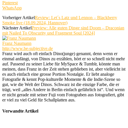
Pinterest
WhatsApp
Vorheriger Artikel
Review: Let´s Latz und Lennon – Blackberry
Smoke live (18.09.2024, Hannover)
Nächster Artikel
Preview: Alle guten Dinge sind Doom – Draconian
mit Nailed To Obscurity und Fragment Soul [2024]
Franz Naumann
http://www.be-subjective.de
Franz wird auch oft einfach Dino(junge) genannt, denn wenn er
einmal anfängt, von Dinos zu erzählen, hört er so schnell nicht mehr
auf. Passend zu seiner Liebe für MySpace & Tumblr, könnte man
meinen, dass Franz in der Zeit stehen geblieben ist, aber vielleicht ist
es auch einfach eine grosse Portion Nostalgie. Er liebt analoge
Fotografie & kennt Pop-kulturelle Momente & die Indie-Szene so
gut, wie die Welt der Dinos. Schwarz ist die einzige Farbe, die er
trägt, weil „alles Andere in Berlin einfach gefährlich ist“. Und wenn
er nicht gerade mit seiner Fuji vom Fotograben aus fotografiert, gibt
er viel zu viel Geld für Schallplatten aus.
Verwandte Artikel