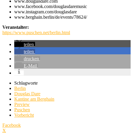
www.douglasdare.com
www.facebook.com/douglasdaremusic
www.instagram.com/douglasdare
www.berghain.berlin/de/events/78624/
Veranstalter:
https://www.puschen.net/berlin.html
teilen
teilen
drucken
E-Mail
Schlagworte
Berlin
Douglas Dare
Kantine am Berghain
Preview
Puschen
Vorbericht
Facebook
X