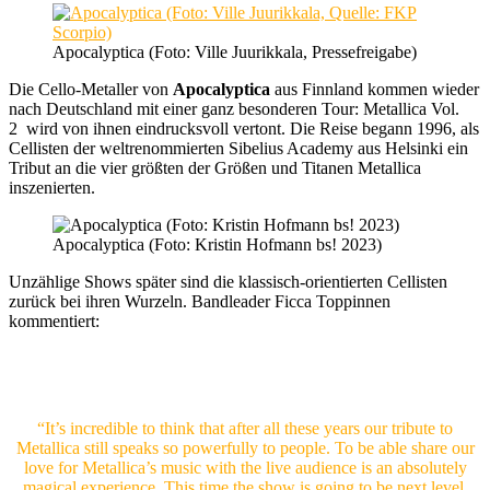
Apocalyptica (Foto: Ville Juurikkala, Pressefreigabe)
Die Cello-Metaller von
Apocalyptica
aus Finnland kommen wieder
nach Deutschland mit einer ganz besonderen Tour: Metallica Vol.
2
wird von ihnen eindrucksvoll vertont. Die Reise begann 1996, als
Cellisten der weltrenommierten Sibelius Academy aus Helsinki ein
Tribut an die vier größten der Größen und Titanen Metallica
inszenierten.
Apocalyptica (Foto: Kristin Hofmann bs! 2023)
Unzählige Shows später sind die klassisch-orientierten Cellisten
zurück bei ihren Wurzeln. Bandleader Ficca Toppinnen
kommentiert:
“It’s incredible to think that after all these years our tribute to
Metallica still speaks so powerfully to people. To be able share our
love for Metallica’s music with the live audience is an absolutely
magical experience. This time the show is going to be next level,