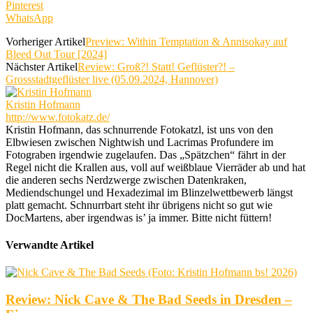
Pinterest
WhatsApp
Vorheriger Artikel
Preview: Within Temptation & Annisokay auf
Bleed Out Tour [2024]
Nächster Artikel
Review: Groß?! Statt! Geflüster?! –
Grossstadtgeflüster live (05.09.2024, Hannover)
Kristin Hofmann
http://www.fotokatz.de/
Kristin Hofmann, das schnurrende Fotokatzl, ist uns von den
Elbwiesen zwischen Nightwish und Lacrimas Profundere im
Fotograben irgendwie zugelaufen. Das „Spätzchen“ fährt in der
Regel nicht die Krallen aus, voll auf weißblaue Vierräder ab und hat
die anderen sechs Nerdzwerge zwischen Datenkraken,
Mediendschungel und Hexadezimal im Blinzelwettbewerb längst
platt gemacht. Schnurrbart steht ihr übrigens nicht so gut wie
DocMartens, aber irgendwas is’ ja immer. Bitte nicht füttern!
Verwandte Artikel
Review: Nick Cave & The Bad Seeds in Dresden –