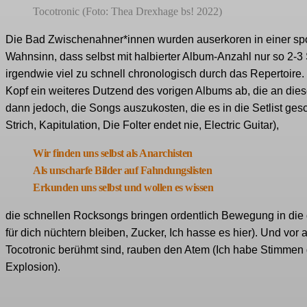
Tocotronic (Foto: Thea Drexhage bs! 2022)
Die Bad Zwischenahner*innen wurden auserkoren in einer s
Wahnsinn, dass selbst mit halbierter Album-Anzahl nur so 2-3 
irgendwie viel zu schnell chronologisch durch das Repertoir
Kopf ein weiteres Dutzend des vorigen Albums ab, die an die
dann jedoch, die Songs auszukosten, die es in die Setlist 
Strich, Kapitulation, Die Folter endet nie, Electric Guitar),
Wir finden uns selbst als Anarchisten
Als unscharfe Bilder auf Fahndungslisten
Erkunden uns selbst und wollen es wissen
die schnellen Rocksongs bringen ordentlich Bewegung in die ge
für dich nüchtern bleiben, Zucker, Ich hasse es hier). Und vor 
Tocotronic berühmt sind, rauben den Atem (Ich habe Stimmen g
Explosion).