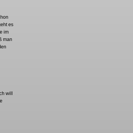
chon
geht es
e im
iß man
den
ch will
ie