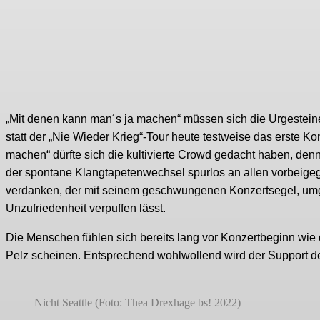
„Mit denen kann man´s ja machen“ müssen sich die Urgestein
statt der „Nie Wieder Krieg“-Tour heute testweise das erste Ko
machen“ dürfte sich die kultivierte Crowd gedacht haben, denn bi
der spontane Klangtapetenwechsel spurlos an allen vorbeige
verdanken, der mit seinem geschwungenen Konzertsegel, u
Unzufriedenheit verpuffen lässt.
Die Menschen fühlen sich bereits lang vor Konzertbeginn wie
Pelz scheinen. Entsprechend wohlwollend wird der Support d
Nicht Seattle (Foto: Thea Drexhage bs! 2022)