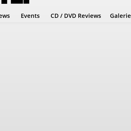
ews
Events
CD / DVD Reviews
Galeri