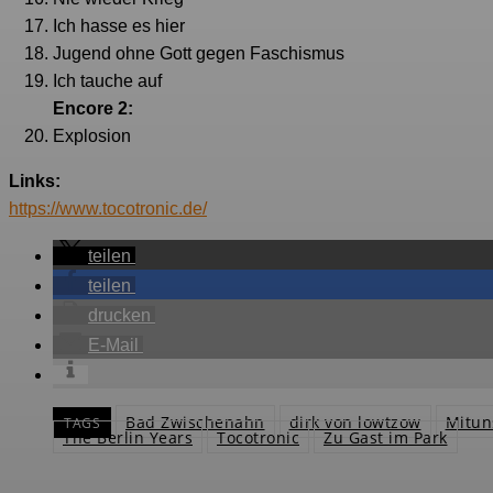
Ich hasse es hier
Jugend ohne Gott gegen Faschismus
Ich tauche auf
Encore 2:
Explosion
Links:
https://www.tocotronic.de/
teilen
teilen
drucken
E-Mail
Bad Zwischenahn
dirk von lowtzow
Mitu
TAGS
The Berlin Years
Tocotronic
Zu Gast im Park