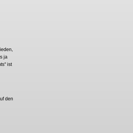
ieden,
s ja
s“ ist
uf den