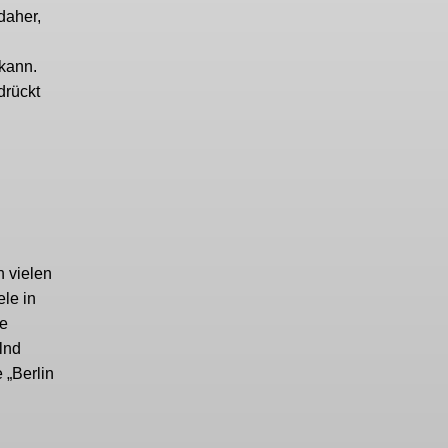
daher,
kann.
drückt
 vielen
ele in
ne
lnd
 „Berlin