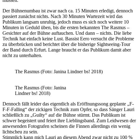
müssen.
Der Bühnenumbau ist zwar nach ca. 15 Minuten erledigt, dennoch
passiert zunächst nichts. Nach 30 Minuten Wartezeit wird das
Publikum langsam unruhig, jedoch muss es sich noch weitere 10
Minuten in Geduld üben, bis die ersten bekannten The Rasmus –
Gesichter auf der Bühne auftauchen. Und dann – nichts. Die liebe
Technik hat einfach keine Lust. Bassist Eero versucht die Probleme
zu überbrücken und berichtet über die bisherige Sightseeing-Tour
der Band durch Erfurt. Lange braucht er das Publikum damit aber
nicht zu unterhalten.
The Rasmus (Foto: Janina Lindner bs! 2018)
The Rasmus (Foto: Janina
Lindner bs! 2018)
Dennoch fällt leider das eigentlich als Eröffnungssong geplante „F-
F-F-Falling“ der zickigen Technik zum Opfer, so dass Sänger Lauri
schließlich zu „Guilty“ auf die Bühne stürmt. Das Publikum ist
schwer begeistert und feiert ihre Lieblingsband. Zum Leidwesen der
anwesenden Fotografen scheinen die Finnen allerdings ein wenig
lichtscheu zu sein.
Stimmlich kann mich Lauri an diesem Abend zwar nicht zu 100 %