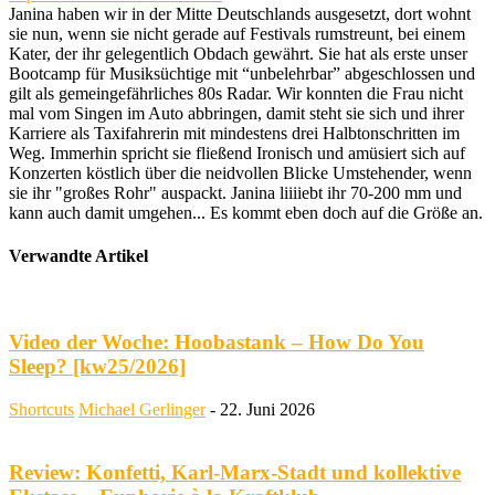
Janina haben wir in der Mitte Deutschlands ausgesetzt, dort wohnt
sie nun, wenn sie nicht gerade auf Festivals rumstreunt, bei einem
Kater, der ihr gelegentlich Obdach gewährt. Sie hat als erste unser
Bootcamp für Musiksüchtige mit “unbelehrbar” abgeschlossen und
gilt als gemeingefährliches 80s Radar. Wir konnten die Frau nicht
mal vom Singen im Auto abbringen, damit steht sie sich und ihrer
Karriere als Taxifahrerin mit mindestens drei Halbtonschritten im
Weg. Immerhin spricht sie fließend Ironisch und amüsiert sich auf
Konzerten köstlich über die neidvollen Blicke Umstehender, wenn
sie ihr "großes Rohr" auspackt. Janina liiiiebt ihr 70-200 mm und
kann auch damit umgehen... Es kommt eben doch auf die Größe an.
Verwandte Artikel
Video der Woche: Hoobastank – How Do You
Sleep? [kw25/2026]
Shortcuts
Michael Gerlinger
-
22. Juni 2026
Review: Konfetti, Karl-Marx-Stadt und kollektive