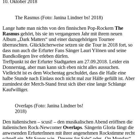
10. Oktober 2018
The Rasmus (Foto: Janina Lindner bs! 2018)
Lange hatte man nichts von den finnischen Pop-Rockern
The
Rasmus
gehört, bis sie im vergangenen Jahr mit ihrem neuen
Album „Dark Matters“ und einer dazugehörigen Tournee
überraschten. Glücklicherweise setzen sie die Tour in 2018 fort, so
dass nun auch die Erfurter Fans Sänger Lauri Ylönen und seine
Bandkollegen live erleben dürfen.
Treffpunkt ist der Erfurter Stadtgarten am 27.09.2018. Leider ein
Donnerstag, aber man kann sich eben nicht alles aussuchen.
Vielleicht ist es dem Wochentag geschuldet, dass die Halle eine
halbe Stunde nach Einlass noch nicht mal zur Hälfe gefüllt ist. Aber
zumindest der Merch-Stand freut sich über eine lange Schlange
Kaufwilliger.
Overlaps (Foto: Janina Lindner bs!
2018)
Den italienischen – scusi! – den musikalischen Abend eröffnen die
italienischen Rock-Newcomer
Overlaps
. Sängerin Gloria fängt die
anwesenden ErfurterInnen mit ihrer angenehmen Rockstimme recht
schnell ein. Mit Songs wie „Dreams for Sale“ oder „On Monday“