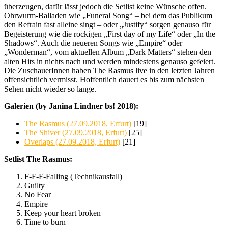
überzeugen, dafür lässt jedoch die Setlist keine Wünsche offen.
Ohrwurm-Balladen wie „Funeral Song“ – bei dem das Publikum
den Refrain fast alleine singt – oder „Justify“ sorgen genauso für
Begeisterung wie die rockigen „First day of my Life“ oder „In the
Shadows“. Auch die neueren Songs wie „Empire“ oder
„Wonderman“, vom aktuellen Album „Dark Matters“ stehen den
alten Hits in nichts nach und werden mindestens genauso gefeiert.
Die ZuschauerInnen haben The Rasmus live in den letzten Jahren
offensichtlich vermisst. Hoffentlich dauert es bis zum nächsten
Sehen nicht wieder so lange.
Galerien (by Janina Lindner bs! 2018):
The Rasmus (27.09.2018, Erfurt)
[19]
The Shiver (27.09.2018, Erfurt)
[25]
Overlaps (27.09.2018, Erfurt)
[21]
Setlist The Rasmus:
F-F-F-Falling (Technikausfall)
Guilty
No Fear
Empire
Keep your heart broken
Time to burn