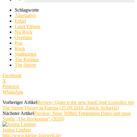
Schlagworte
Alternative
Erfurt
Lauri Ylönen
Nu Rock
Overlaps
Pop
Rock
Stadtgarten
The Rasmus
The Shiver
Facebook
X
Pinterest
WhatsApp
Vorheriger Artikel
Review: Quiet is the new loud! José González mit
The String Theory in Europa (25.09.2018, Zürich, Schweiz)
Nächster Artikel
Preview: Neue Within Temptation Dates und neue
Single „The Reckoning“ (2018)
Janina Lindner
http://www.kleine-fotowelt.de/