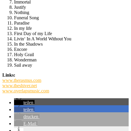
Immortal
Justify
Nothing
Funeral Song
Paradise
In my life
First Day of my Life
Livin‘ In A World Without You
In the Shadows
Encore
Holy Grail
Wonderman
Sail away
Links:
www.therasmus.com
www.theshiver.net
www.overlapsmusic.com
teilen
teilen
drucken
E-Mail