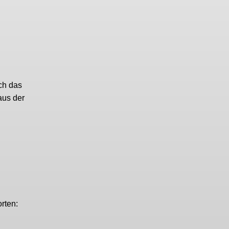
ch das
aus der
rten: