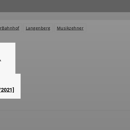
erBahnhof
Langenberg
Musikzehner
.
/2021]