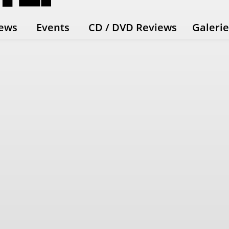
ews
Events
CD / DVD Reviews
Galeri