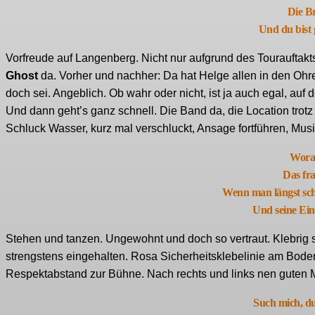
Die Br
Und du bist 
Vorfreude auf Langenberg. Nicht nur aufgrund des Tourauftak
Ghost
da. Vorher und nachher: Da hat Helge allen in den Ohr
doch sei. Angeblich. Ob wahr oder nicht, ist ja auch egal, au
Und dann geht’s ganz schnell. Die Band da, die Location trotz
Schluck Wasser, kurz mal verschluckt, Ansage fortführen, Musi
Woran
Das fr
Wenn man längst sch
Und seine Ei
Stehen und tanzen. Ungewohnt und doch so vertraut. Klebrig s
strengstens eingehalten. Rosa Sicherheitsklebelinie am Boden. 
Respektabstand zur Bühne. Nach rechts und links nen guten M
Such mich, du