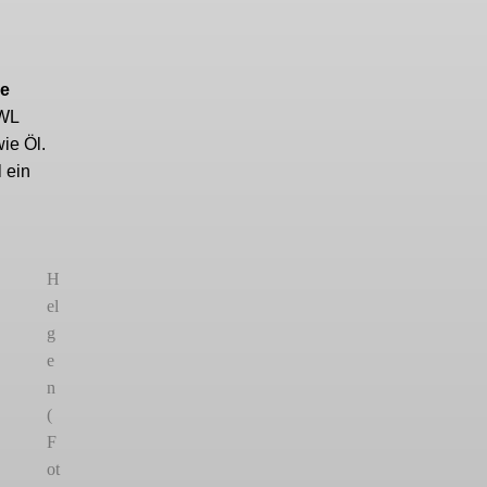
he
OWL
ie Öl.
 ein
H
el
g
e
n
(
F
ot