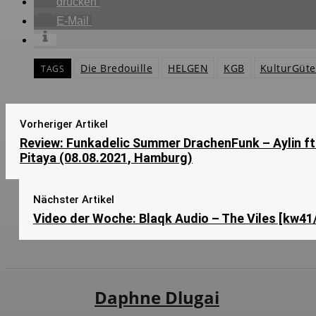
drucken
E-Mail
Die Bredouille
HELGEN
KGB
KulturGüt
TAGS
Vorheriger Artikel
Review: Funkadelic Summer DrachenFunk – Aylin ft
Pitaya (08.08.2021, Hamburg)
Nächster Artikel
Video der Woche: Blaqk Audio – The Viles [kw41
Daphne Dlugai