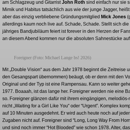
am Schlagzeug und Gitarrist
John Roth
sind einfach nur sie s
Mimik und Habitus tatsächlich aus wie der junge Jagger, heißt
aber das einzig verbliebene Gründungsmitglied
Mick Jones
(
allerdings kaum noch live auf. Schade, Schade. Stellt sich die
jähriges Bandjubiläum feiert ist forever in den Herzen der Fan
an diesem Abend kommen nur die absoluten Sahnestücke auf di
Foreigner (Foto: Michael Lange bs! 2026)
Mit „Double Vision“ aus dem Jahr 1978 beginnt die Zeitreise 
den Gesangspart übernommen) beäugt, ob er denn mit den Vor
Original und der Typ ist eine Rampensau. Kann so weiter geh
1977. Boaaah, ist das lange her. Foreigner werden nie eine B
so. Foreigner glänzen dafür mit ihrem eingängigen, melodi
nicht „Waiting for a Girl Like You“ oder “Urgent”. Komplex kom
auf 10 Minuten ausgedehnt. Er wird auch heute noch auf jeder 
Zugaben nicht auf. Foreigner sind “Long, Long Way From Home
und sind noch immer “Hot Blooded” wie schon 1978. Alter, das 