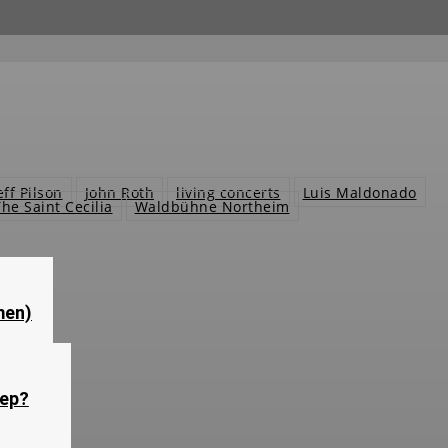
eff Pilson
John Roth
living concerts
Luis Maldonado
The Saint Cecilia
Waldbühne Northeim
men)
eep?