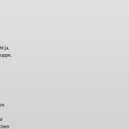
t ja.
ruppe,
ten
ur
schen