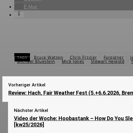
E-Mail
Bruce Watson
Chris Frazier
Foreigner
J
TAGS
Michael Bluestein
Mick Jones
Stewart Heigold
Vorheriger Artikel
Review: Hach, Fair Weather Fest (5.+6.6.2026, Bre
Nächster Artikel
Video der Woche: Hoobastank – How Do You Sl
[kw25/2026]