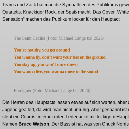
Teams und Zack hat man die Sympathien des Publikums gewo
Quartetts. Knackiger Rock, der Spaß macht. Das Cover „Whit
Sensation“ machen das Publikum locker für den Hauptact.
The Saint Cecilia (Foto: Michael Lange bs! 2026)
You′re not shy, you get around
You wanna fly, don’t want your feet on the ground
You stay up, you won′t come down
You wanna live, you wanna move to the sound
Foreigner (Foto: Michael Lange bs! 2026)
Die Herren des Hauptacts lassen etwas auf sich warten, aber d
Jugend gealtert, da wird man nicht unruhig. Aber gespannt ist
steht ein Gitarrist in einer roten Lederjacke mit lockigem Haup
Namen
Bruce
Watson
. Der Bassist hat was von Chuck Norris