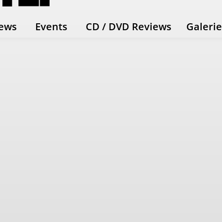
ews
Events
CD / DVD Reviews
Galeri