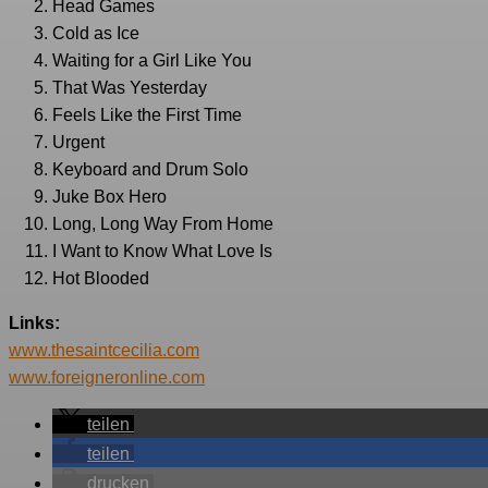
Head Games
Cold as Ice
Waiting for a Girl Like You
That Was Yesterday
Feels Like the First Time
Urgent
Keyboard and Drum Solo
Juke Box Hero
Long, Long Way From Home
I Want to Know What Love Is
Hot Blooded
Links:
www.thesaintcecilia.com
www.foreigneronline.com
teilen
teilen
drucken