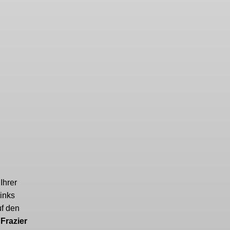
Ihrer
links
uf den
 Frazier