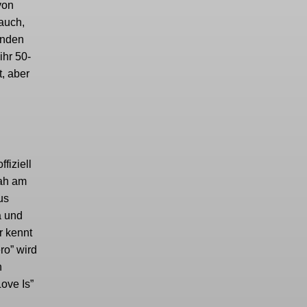
von
 auch,
ründen
ihr 50-
t, aber
fiziell
nah am
us
a und
r kennt
ro” wird
n
ove Is”