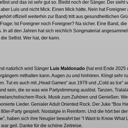
elbst und das ist sehr gut so. Bleibt noch der Sänger. Der sieht 
 aber Luis und nicht Mick. Einen Mick hätte, Nein hat Foreigner
gehört offiziell weiterhin zur Band) tritt aus gesundheitlichen G
 Frage: Ist Foreigner noch Foreigner? Na sicher. Eine Band, die 
s. In all den Jahren hat sich reichlich Songmaterial angesammel
e Setlist. Wer hat, der kann.
und natürlich wird Sänger
Luis Maldonado
(hat erst Ende 2025 of
gängern mithalten kann. Augen zu und hinhören. Klingt sehr 
en. Tut es auch mit „Head Games“ aus 1979 und „Cold as Ice“ a
and sein, die so was wie Partystimmung auslöst. Tanzen, Tralal
ös-melancholischem Rock. Musik zum Zuhören und Genießen. We
ponierte Lieder. Genialer Adult Oriented Rock. Der Juke “Box He
80er-Party gespielt. Nostalgie in Reinform. Und die hört bei de
”, haben sich ihre Neugier bewahrt bei “I Want to Know What L
war geil. Danke für die schöne Zeitreise.