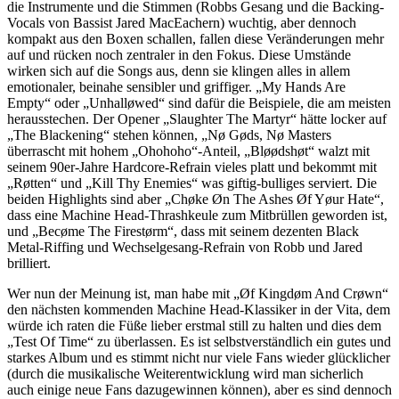
die Instrumente und die Stimmen (Robbs Gesang und die Backing-
Vocals von Bassist Jared MacEachern) wuchtig, aber dennoch
kompakt aus den Boxen schallen, fallen diese Veränderungen mehr
auf und rücken noch zentraler in den Fokus. Diese Umstände
wirken sich auf die Songs aus, denn sie klingen alles in allem
emotionaler, beinahe sensibler und griffiger. „My Hands Are
Empty“ oder „Unhalløwed“ sind dafür die Beispiele, die am meisten
herausstechen. Der Opener „Slaughter The Martyr“ hätte locker auf
„The Blackening“ stehen können, „Nø Gøds, Nø Masters
überrascht mit hohem „Ohohoho“-Anteil, „Bløødshøt“ walzt mit
seinem 90er-Jahre Hardcore-Refrain vieles platt und bekommt mit
„Røtten“ und „Kill Thy Enemies“ was giftig-bulliges serviert. Die
beiden Highlights sind aber „Chøke Øn The Ashes Øf Yøur Hate“,
dass eine Machine Head-Thrashkeule zum Mitbrüllen geworden ist,
und „Becøme The Firestørm“, dass mit seinem dezenten Black
Metal-Riffing und Wechselgesang-Refrain von Robb und Jared
brilliert.
Wer nun der Meinung ist, man habe mit „Øf Kingdøm And Crøwn“
den nächsten kommenden Machine Head-Klassiker in der Vita, dem
würde ich raten die Füße lieber erstmal still zu halten und dies dem
„Test Of Time“ zu überlassen. Es ist selbstverständlich ein gutes und
starkes Album und es stimmt nicht nur viele Fans wieder glücklicher
(durch die musikalische Weiterentwicklung wird man sicherlich
auch einige neue Fans dazugewinnen können), aber es sind dennoch