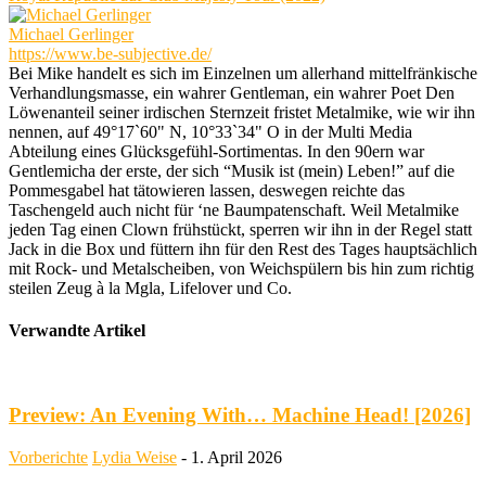
Michael Gerlinger
https://www.be-subjective.de/
Bei Mike handelt es sich im Einzelnen um allerhand mittelfränkische
Verhandlungsmasse, ein wahrer Gentleman, ein wahrer Poet Den
Löwenanteil seiner irdischen Sternzeit fristet Metalmike, wie wir ihn
nennen, auf 49°17`60" N, 10°33`34" O in der Multi Media
Abteilung eines Glücksgefühl-Sortimentas. In den 90ern war
Gentlemicha der erste, der sich “Musik ist (mein) Leben!” auf die
Pommesgabel hat tätowieren lassen, deswegen reichte das
Taschengeld auch nicht für ‘ne Baumpatenschaft. Weil Metalmike
jeden Tag einen Clown frühstückt, sperren wir ihn in der Regel statt
Jack in die Box und füttern ihn für den Rest des Tages hauptsächlich
mit Rock- und Metalscheiben, von Weichspülern bis hin zum richtig
steilen Zeug à la Mgla, Lifelover und Co.
Verwandte Artikel
Preview: An Evening With… Machine Head! [2026]
Vorberichte
Lydia Weise
-
1. April 2026