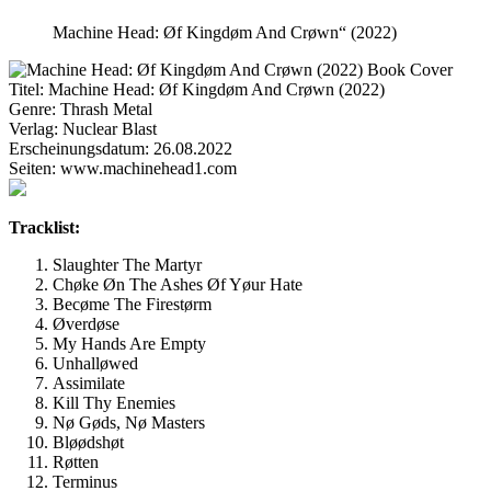
Machine Head: Øf Kingdøm And Crøwn“ (2022)
Titel:
Machine Head: Øf Kingdøm And Crøwn (2022)
Genre:
Thrash Metal
Verlag:
Nuclear Blast
Erscheinungsdatum:
26.08.2022
Seiten:
www.machinehead1.com
Tracklist:
Slaughter The Martyr
Chøke Øn The Ashes Øf Yøur Hate
Becøme The Firestørm
Øverdøse
My Hands Are Empty
Unhalløwed
Assimilate
Kill Thy Enemies
Nø Gøds, Nø Masters
Bløødshøt
Røtten
Terminus