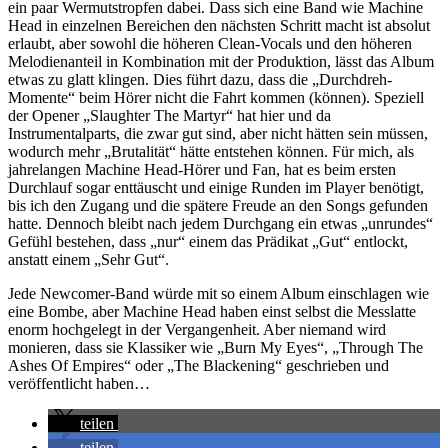
ein paar Wermutstropfen dabei. Dass sich eine Band wie Machine
Head in einzelnen Bereichen den nächsten Schritt macht ist absolut
erlaubt, aber sowohl die höheren Clean-Vocals und den höheren
Melodienanteil in Kombination mit der Produktion, lässt das Album
etwas zu glatt klingen. Dies führt dazu, dass die „Durchdreh-
Momente“ beim Hörer nicht die Fahrt kommen (können). Speziell
der Opener „Slaughter The Martyr“ hat hier und da
Instrumentalparts, die zwar gut sind, aber nicht hätten sein müssen,
wodurch mehr „Brutalität“ hätte entstehen können. Für mich, als
jahrelangen Machine Head-Hörer und Fan, hat es beim ersten
Durchlauf sogar enttäuscht und einige Runden im Player benötigt,
bis ich den Zugang und die spätere Freude an den Songs gefunden
hatte. Dennoch bleibt nach jedem Durchgang ein etwas „unrundes“
Gefühl bestehen, dass „nur“ einem das Prädikat „Gut“ entlockt,
anstatt einem „Sehr Gut“.
Jede Newcomer-Band würde mit so einem Album einschlagen wie
eine Bombe, aber Machine Head haben einst selbst die Messlatte
enorm hochgelegt in der Vergangenheit. Aber niemand wird
monieren, dass sie Klassiker wie „Burn My Eyes“, „Through The
Ashes Of Empires“ oder „The Blackening“ geschrieben und
veröffentlicht haben…
teilen
teilen