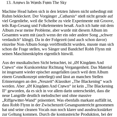
Arrøws In Wørds Frøm The Sky
Machine Head haben sich in den letzten Jahren nicht unbedingt mit
Ruhm bekleckert. Der Vorgänger „Catharsis“ stieß nicht gerade auf
viel Gegenliebe, weil die Scheibe zu viele Experimente mit Groove,
teils Rap-Gesang und Folkelementen besaß. Auch ich hatte mit dem
Album zwar meine Probleme, aber wurde mit diesem Album im
Gesamten warm mit (auch wenn der ein oder andere Song „schwer
verdaulich“ klingt). Da in der Folgezeit (und auch schon davor)
einzelne Non-Album-Songs veröffentlicht wurden, musste man sich
schon die Frage stellen, wo Sänger und Bandchef Robb Flynn mit
seinen Maschinenköpfen eigentlich hinwill.
Aus der musikalischen Sicht betrachtet, ist „Øf Kingdøm And
Crøwn“ eine Kurskorrektur Richtung Vergangenheit. Das Material
ist insgesamt wieder epischer ausgefallen (auch weil dem Album
einem Grundkonzept unterliegt) und lässt an manchen Stellen
Erinnerungen an den „Neuzeit“-Klassiker „The Blackening“ wach
werden. Aber „Øf Kingdøm And Crøwn“ ist kein „The Blackening
II“ geworden, da es sich in vor allem darin unterscheidet, dass die
neue Langrille deutlich melodischer und ohne massive
„Riffgewitter-Wand“ präsentiert. Was ebenfalls markant auffällt ist,
dass Robb Flynn in der Zwischenzeit Gesangsunterricht genommen
hat und seine cleanen Vocals nun noch klarer und ausdrucksstärker
zur Geltung kommen. Durch die kontrastreiche Produktion, bei der