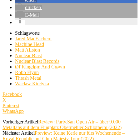
drucken
E-Mail
Schlagworte
Jared MacEachern
Machine Head
Matt ALston
Nuclear Blast
Nuclear Blast Records
Øf Kingdøm And Crøwn
Robb Flynn
Thrash Metal
Wacław Kiełtyka
Facebook
X
Pinterest
WhatsApp
Vorheriger Artikel
Review: Party.San Open Air – über 9.000
Metalfans auf dem Flugplatz Obermehler-Schlotheim (2022)
Nächster Artikel
Preview: Keine Kerle nur fürs Wochenende –
Royal Republic auf Club Majesty Tour (2022)