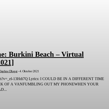
e: Burkini Beach – Virtual
2021]
Daphne Dlugai
-
4. Oktober 2021
 I COULD BE IN A DIFFERENT TIME
ACK OF A VANFUMBLING OUT MY PHONEWHEN YOUR
D...