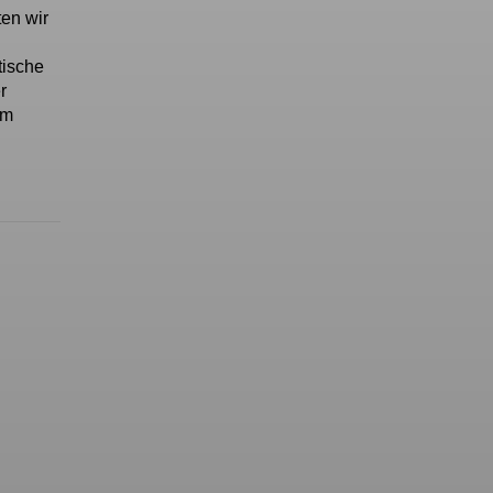
en wir
tische
r
im