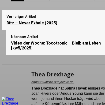
Vorheriger Artikel
Ditz – Never Exhale (2025)
Nächster Artikel
Video der Woche: Tocotronic – Bleib am Leben
[kw5/2025]
Thea Drexhage
https://www.be-subjective.de
Thea Drexhage hat Salma Hayek einiges vora
Joan Rivers oder Angus Young kann sie die
wenn jemand ihren Hocker trägt, wird aber -
auf Ihre Körpergröße, ihre Mähne und ihre le