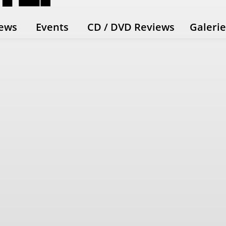
ews
Events
CD / DVD Reviews
Galeri