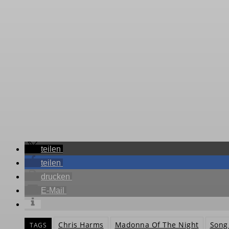
teilen
teilen
drucken
E-Mail
Chris Harms
Madonna Of The Night
Song
TAGS