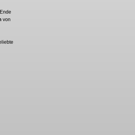
t Ende
h
von
eliebte