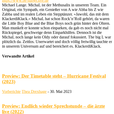
https://www.be-subjective.de
Michael Lange. MichaL ist der Methusalix in unserem Team. Ein
Original, ein Sympath, ein Genießer von A wie Abba bis Z wie
Zabba und im realen Leben ein Stepptänzer. »Jawohl, das mit dem
KlackerdiKlack.« MichaL hat schon Rock’n’Roll gehört, da waren
die Little Boy Blue and the Blue Boys noch grün hinter den Ohren.
Man munkelt er konnte schon einparken, da gab es noch nicht mal
Rückspiegel, geschweige denn Einparkhilfen. Dennoch ist die
MichaL noch lange kein Oldy oder darauf fokussiert. The big L war
plötzlich da. Zeitlos. Unerwartet und doch völlig freiwillig tauchte er
in unserem Universum auf und bereichert es. KlackerdiKlack.
Verwandte Artikel
Preview: Der Timetable steht – Hurricane Festival
(2023)
Vorberichte
Thea Drexhage
-
30. Mai 2023
Preview: Endlich wieder Sprechstunde – die ärzte
live (2022)