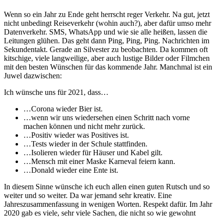
Wenn so ein Jahr zu Ende geht herrscht reger Verkehr. Na gut, jetzt
nicht unbedingt Reiseverkehr (wohin auch?), aber dafür umso mehr
Datenverkehr. SMS, WhatsApp und wie sie alle heißen, lassen die
Leitungen glühen. Das geht dann Ping, Ping, Ping. Nachrichten im
Sekundentakt. Gerade an Silvester zu beobachten. Da kommen oft
kitschige, viele langweilige, aber auch lustige Bilder oder Filmchen
mit den besten Wünschen für das kommende Jahr. Manchmal ist ein
Juwel dazwischen:
Ich wünsche uns für 2021, dass…
…Corona wieder Bier ist.
…wenn wir uns wiedersehen einen Schritt nach vorne
machen können und nicht mehr zurück.
…Positiv wieder was Positives ist.
…Tests wieder in der Schule stattfinden.
…Isolieren wieder für Häuser und Kabel gilt.
…Mensch mit einer Maske Karneval feiern kann.
…Donald wieder eine Ente ist.
In diesem Sinne wünsche ich euch allen einen guten Rutsch und so
weiter und so weiter. Da war jemand sehr kreativ. Eine
Jahreszusammenfassung in wenigen Worten. Respekt dafür. Im Jahr
2020 gab es viele, sehr viele Sachen, die nicht so wie gewohnt