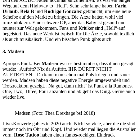
Um den AC/DC-Faden nochmal aufzunehmen. Es war ein langer
Weg auf dem Highway to „Hell“. Sehr, sehr lange haben
Farin
Urlaub
,
Bela B
und
Rodrigo Gonzalez
gebraucht, um eine neue
Scheibe auf den Markt zu bringen. Die Ärzte hatten wohl viel
rumzudoktern. Eine schwere OP, aber das Baby ist gesund und
munter zur Welt gekommen. Fans und Kritiker sind „Hell“-auf
begeistert. Das neue Werk ist typisch für Die Ärzte, sowohl textlich
als auch musikalisch. Und ein bisschen Punk gibts auch.
3. Madsen
Apropos Punk. Bei
Madsen
war es bestimmt so, dass ihnen gesagt
wurde: „Auftritt? Nix da Auftritt. IHR DÜRFT NICHT
AUFTRETEN.“ Da kann man schon mal Puls kriegen und sauer
werden. Madsen haben diese negative Energie umgewandelt und
Trotzreaktion gezeigt. „Na gut, dann nicht“ ist Punk a la Ramones.
One, Two, Three, Four anzählen und ab geht das Ding. Gerne auch
wieder live.
Madsen (Foto: Thea Drexhage bs! 2018)
Live-Konzerte gab es in 2020 auch. Nicht so viele, aber die die sind
immer noch im Ohr und Kopf. Und wieder mal liegen die Australier
vorn.
Rose Tattoo
haben einen famos-rockigen Eindruck