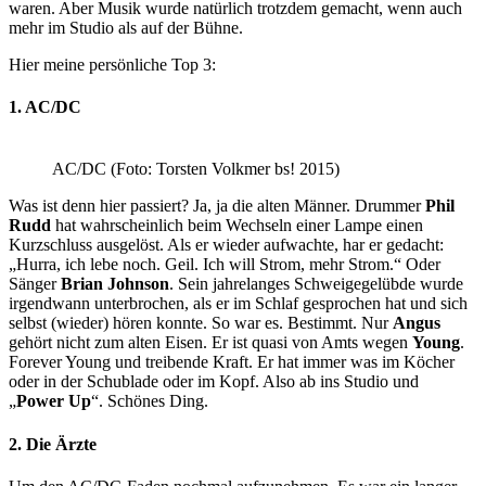
waren. Aber Musik wurde natürlich trotzdem gemacht, wenn auch
mehr im Studio als auf der Bühne.
Hier meine persönliche Top 3:
1. AC/DC
AC/DC (Foto: Torsten Volkmer bs! 2015)
Was ist denn hier passiert? Ja, ja die alten Männer. Drummer
Phil
Rudd
hat wahrscheinlich beim Wechseln einer Lampe einen
Kurzschluss ausgelöst. Als er wieder aufwachte, har er gedacht:
„Hurra, ich lebe noch. Geil. Ich will Strom, mehr Strom.“ Oder
Sänger
Brian Johnson
. Sein jahrelanges Schweigegelübde wurde
irgendwann unterbrochen, als er im Schlaf gesprochen hat und sich
selbst (wieder) hören konnte. So war es. Bestimmt. Nur
Angus
gehört nicht zum alten Eisen. Er ist quasi von Amts wegen
Young
.
Forever Young und treibende Kraft. Er hat immer was im Köcher
oder in der Schublade oder im Kopf. Also ab ins Studio und
„
Power Up
“. Schönes Ding.
2. Die Ärzte