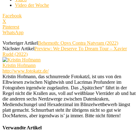
Video der Woche
Facebook
X
Pinterest
WhatsApp
Vorheriger Artikel
Behemoth: Opvs Contra Natvram (2022)
Nächster Artikel
Preview: We Deserve To Dream Tour – Xavier
Rudd (2022)
Kristin Hofmann
http://www.fotokatz.de/
Kristin Hofmann, das schnurrende Fotokatzl, ist uns von den
Elbwiesen zwischen Nightwish und Lacrimas Profundere im
Fotograben irgendwie zugelaufen. Das „Spätzchen“ fährt in der
Regel nicht die Krallen aus, voll auf weißblaue Vierräder ab und hat
die anderen sechs Nerdzwerge zwischen Datenkraken,
Mediendschungel und Hexadezimal im Blinzelwettbewerb längst
platt gemacht. Schnurrbart steht ihr übrigens nicht so gut wie
DocMartens, aber irgendwas is’ ja immer. Bitte nicht füttern!
Verwandte Artikel