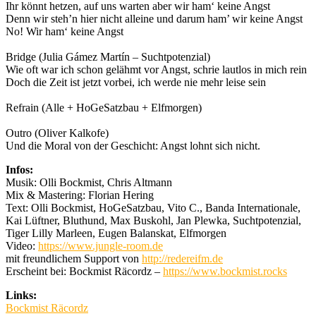
Ihr könnt hetzen, auf uns warten aber wir ham‘ keine Angst
Denn wir steh’n hier nicht alleine und darum ham’ wir keine Angst
No! Wir ham‘ keine Angst
Bridge (Julia Gámez Martín – Suchtpotenzial)
Wie oft war ich schon gelähmt vor Angst, schrie lautlos in mich rein
Doch die Zeit ist jetzt vorbei, ich werde nie mehr leise sein
Refrain (Alle + HoGeSatzbau + Elfmorgen)
Outro (Oliver Kalkofe)
Und die Moral von der Geschicht: Angst lohnt sich nicht.
Infos:
Musik: Olli Bockmist, Chris Altmann
Mix & Mastering: Florian Hering
Text: Olli Bockmist, HoGeSatzbau, Vito C., Banda Internationale,
Kai Lüftner, Bluthund, Max Buskohl, Jan Plewka, Suchtpotenzial,
Tiger Lilly Marleen, Eugen Balanskat, Elfmorgen
Video:
https://www.jungle-room.de
mit freundlichem Support von
http://redereifm.de
Erscheint bei: Bockmist Räcordz –
https://www.bockmist.rocks
Links:
Bockmist Räcordz