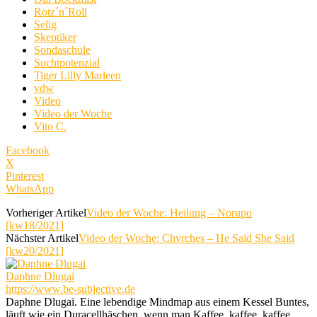
Rotz´n´Roll
Selig
Skeptiker
Sondaschule
Suchtpotenzial
Tiger Lilly Marleen
vdw
Video
Video der Woche
Vito C.
Facebook
X
Pinterest
WhatsApp
Vorheriger Artikel
Video der Woche: Heilung – Norupo
[kw18/2021]
Nächster Artikel
Video der Woche: Chvrches – He Said She Said
[kw20/2021]
Daphne Dlugai
https://www.be-subjective.de
Daphne Dlugai. Eine lebendige Mindmap aus einem Kessel Buntes,
läuft wie ein Duracellhäschen, wenn man Kaffee, kaffee, kaffee