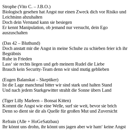
Strophe (Vito C. – J.B.O.)
Biologisch gesehen hat Angst nur einen Zweck dich vor Risiko und
Leichtsinn abzuhalten
Doch dein Verstand kann sie besiegen
Er kennt Manipulation, ob jemand nur versucht, dein Ego
auszuschalten
(Das 42 – Bluthund)
Doch anstatt mir die Angst in meine Schuhe zu schieben feier ich ihr
Begräbnis
Ruhe in Frieden
Lass‘ sie rechts liegen und geb meinem Rudel die Liebe
Brauch kein Security-Team denn wir sind mutig geblieben
(Eugen Balanskat – Skeptiker)
Ist die Lage manchmal bitter wir sind stark und halten Stand
Und nach jedem Starkgewitter strahlt die Sonne übers Land
(Tiger Lilly Marleen – Bonsai Kitten)
Kommt die Angst wie eine Welle, surf sie weit, bevor sie brich
Denn so dient sie dir als Quelle für großen Mut und Zuversicht
Refrain (Alle + HoGeSatzbau)
Ihr könnt uns drohn, ihr könnt uns jagen aber wir ham‘ keine Angst