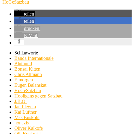
HoGeSatzbau
teilen
teilen
drucken
E-Mail
Schlagworte
Banda Internationale
Bluthund
Bonsai Kitten
Chris Altmann
Elmorgen
Eugen Balanskat
HoGeSatzbau
Hooligans gegen Satzbau
J.B.O.
Jan Plewka
Kai Lüftner
Mas Buskohl
nonazis
Oliver Kalkofe
Olli Bockmist