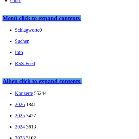
Close
Menü
click to expand contents
Schlagworte
0
Suchen
Info
RSS-Feed
Alben
click to expand contents
Konzerte
55244
2026
1841
2025
3427
2024
3613
2023
3102