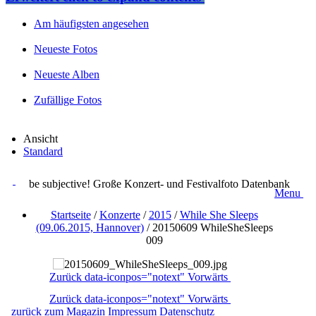
Am häufigsten angesehen
Neueste Fotos
Neueste Alben
Zufällige Fotos
Ansicht
Standard
be subjective! Große Konzert- und Festivalfoto Datenbank
Menu
Startseite
/
Konzerte
/
2015
/
While She Sleeps
(09.06.2015, Hannover)
/
20150609 WhileSheSleeps
009
Zurück
data-iconpos="notext"
Vorwärts
Zurück
data-iconpos="notext"
Vorwärts
zurück zum Magazin
Impressum
Datenschutz