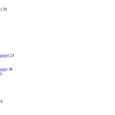
)
20
nover)
23
over)
30
3
19