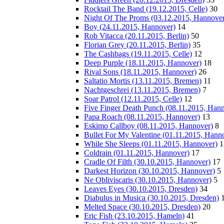
Rocktail The Band (19.12.2015, Celle)
30
Night Of The Proms (03.12.2015, Hannover
Boy (24.11.2015, Hannover)
14
Rob Vitacca (20.11.2015, Berlin)
50
Florian Grey (20.11.2015, Berlin)
35
The Cashbags (19.11.2015, Celle)
12
Deep Purple (18.11.2015, Hannover)
18
Rival Sons (18.11.2015, Hannover)
26
Saltatio Mortis (13.11.2015, Bremen)
11
Nachtgeschrei (13.11.2015, Bremen)
7
Soar Patrol (12.11.2015, Celle)
12
Five Finger Death Punch (08.11.2015, Han
Papa Roach (08.11.2015, Hannover)
13
Eskimo Callboy (08.11.2015, Hannover)
8
Bullet For My Valentine (01.11.2015, Hann
While She Sleeps (01.11.2015, Hannover)
1
Coldrain (01.11.2015, Hannover)
17
Cradle Of Filth (30.10.2015, Hannover)
17
Darkest Horizon (30.10.2015, Hannover)
5
Ne Obliviscaris (30.10.2015, Hannover)
5
Leaves Eyes (30.10.2015, Dresden)
34
Diabulus in Musica (30.10.2015, Dresden)
Melted Space (30.10.2015, Dresden)
20
Eric Fish (23.10.2015, Hameln)
41