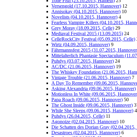
Tone Fish (23.10.2015, Hameln)
25
Versengold (17.10.2015, Hannover)
12
Annisokay (04.10.2015, Hannover)
10
Novelists (04.10.2015, Hannover)
4
Fearless Vampire Killers (04.10.2015, Hann
Grey Moray (18.09.2015, Celle)
29
Mediaval Festival 2015 (13.09.2015)
24
CelleRockCity Festival (05.09.2015, Celle)
Wirtz (04.09.2015, Hannover)
9
Fährmannsfest 2015 (31.07.2015, Hannover
Mittelalterlich Phantasie Spectaculum (11.
Puhdys (03.07.2015, Hannover)
24
AC/DC (21.06.2015, Hannover)
19
The Whiskey Foundation (21.06.2015, Han
Vintage Trouble (21.06.2015, Hannover)
7
A Day To Remember (09.06.2015, Hannove
Asking Alexandria (09.06.2015, Hannover)
Motionless In White (09.06.2015, Hannover
Papa Roach (09.06.2015, Hannover)
50
The Ghost Inside (09.06.2015, Hannover)
3
While She Sleeps (09.06.2015, Hannover)
4
Puhdys (26.04.2015, Celle)
11
Agonoize (02.04.2015, Hannover)
10
Die Schatten des Dorian Gray (02.04.2015,
Desastroes (02.04.2015, Hannover)
6