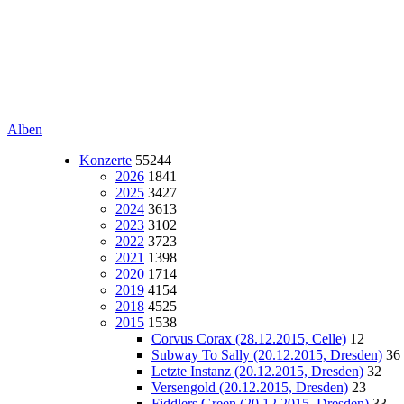
Alben
Konzerte
55244
2026
1841
2025
3427
2024
3613
2023
3102
2022
3723
2021
1398
2020
1714
2019
4154
2018
4525
2015
1538
Corvus Corax (28.12.2015, Celle)
12
Subway To Sally (20.12.2015, Dresden)
36
Letzte Instanz (20.12.2015, Dresden)
32
Versengold (20.12.2015, Dresden)
23
Fiddlers Green (20.12.2015, Dresden)
33