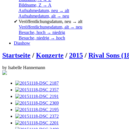
Bildname, Z → A
Aufnahmedatum, neu → alt
Aufnahmedatum, alt → neu
✔
Veröffentlichungsdatum, neu → alt
Veröffentlichungsdatum, alt → neu
Besuche, hoch → niedrig
Besuche, niedrig → hoch
Diashow
Startseite
/
Konzerte
/
2015
/
Rival Sons (1
by Isabelle Hannemann