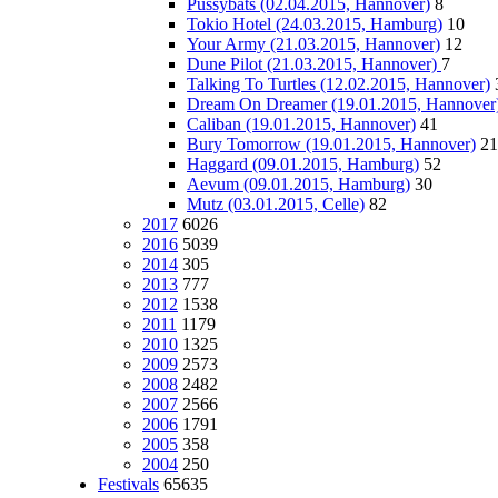
Pussybats (02.04.2015, Hannover)
8
Tokio Hotel (24.03.2015, Hamburg)
10
Your Army (21.03.2015, Hannover)
12
Dune Pilot (21.03.2015, Hannover)
7
Talking To Turtles (12.02.2015, Hannover)
Dream On Dreamer (19.01.2015, Hannover
Caliban (19.01.2015, Hannover)
41
Bury Tomorrow (19.01.2015, Hannover)
21
Haggard (09.01.2015, Hamburg)
52
Aevum (09.01.2015, Hamburg)
30
Mutz (03.01.2015, Celle)
82
2017
6026
2016
5039
2014
305
2013
777
2012
1538
2011
1179
2010
1325
2009
2573
2008
2482
2007
2566
2006
1791
2005
358
2004
250
Festivals
65635