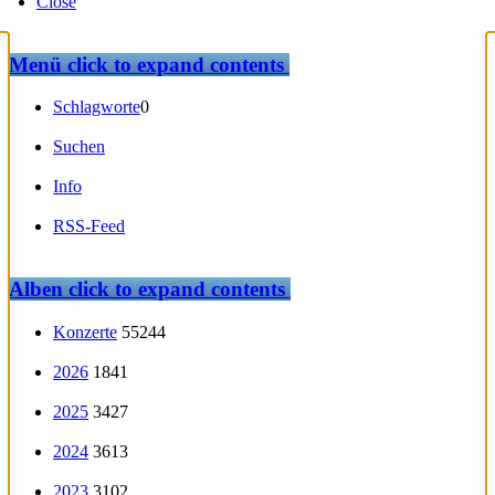
Close
Menü
click to expand contents
Schlagworte
0
Suchen
Info
RSS-Feed
Alben
click to expand contents
Konzerte
55244
2026
1841
2025
3427
2024
3613
2023
3102