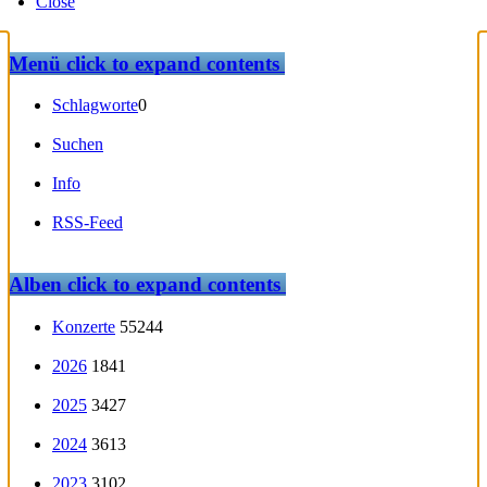
Close
Menü
click to expand contents
Schlagworte
0
Suchen
Info
RSS-Feed
Alben
click to expand contents
Konzerte
55244
2026
1841
2025
3427
2024
3613
2023
3102