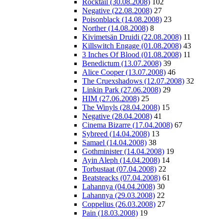
Rocktail (30.08.2008)
102
Negative (22.08.2008)
27
Poisonblack (14.08.2008)
23
Norther (14.08.2008)
8
Kivimetsän Druidi (22.08.2008)
11
Killswitch Engage (01.08.2008)
43
3 Inches Of Blood (01.08.2008)
11
Benedictum (13.07.2008)
39
Alice Cooper (13.07.2008)
46
The Cruexshadows (12.07.2008)
32
Linkin Park (27.06.2008)
29
HIM (27.06.2008)
25
The Winyls (28.04.2008)
15
Negative (28.04.2008)
41
Cinema Bizarre (17.04.2008)
67
Sybreed (14.04.2008)
13
Samael (14.04.2008)
38
Gothminister (14.04.2008)
19
Ayin Aleph (14.04.2008)
14
Torbustaat (07.04.2008)
22
Beatsteacks (07.04.2008)
61
Lahannya (04.04.2008)
30
Lahannya (29.03.2008)
22
Coppelius (26.03.2008)
27
Pain (18.03.2008)
19