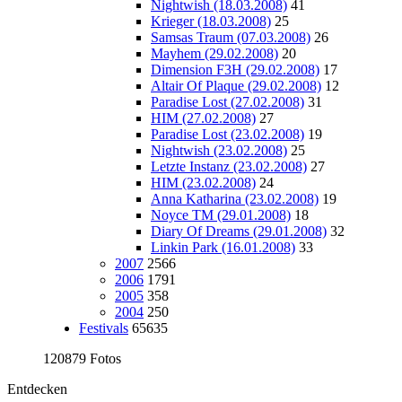
Nightwish (18.03.2008)
41
Krieger (18.03.2008)
25
Samsas Traum (07.03.2008)
26
Mayhem (29.02.2008)
20
Dimension F3H (29.02.2008)
17
Altair Of Plaque (29.02.2008)
12
Paradise Lost (27.02.2008)
31
HIM (27.02.2008)
27
Paradise Lost (23.02.2008)
19
Nightwish (23.02.2008)
25
Letzte Instanz (23.02.2008)
27
HIM (23.02.2008)
24
Anna Katharina (23.02.2008)
19
Noyce TM (29.01.2008)
18
Diary Of Dreams (29.01.2008)
32
Linkin Park (16.01.2008)
33
2007
2566
2006
1791
2005
358
2004
250
Festivals
65635
120879 Fotos
Entdecken