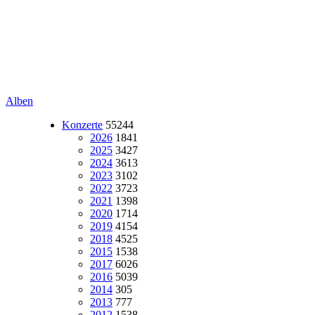
Alben
Konzerte
55244
2026
1841
2025
3427
2024
3613
2023
3102
2022
3723
2021
1398
2020
1714
2019
4154
2018
4525
2015
1538
2017
6026
2016
5039
2014
305
2013
777
2012
1538