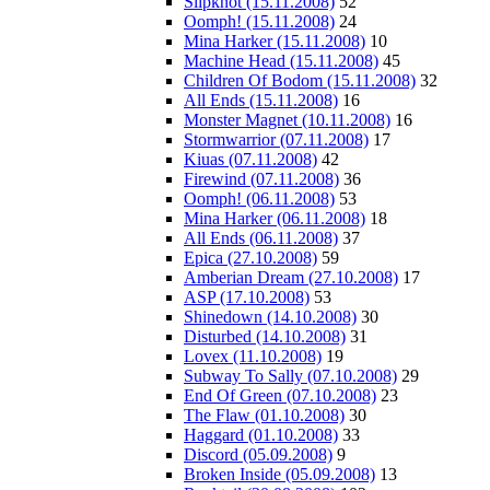
Slipknot (15.11.2008)
52
Oomph! (15.11.2008)
24
Mina Harker (15.11.2008)
10
Machine Head (15.11.2008)
45
Children Of Bodom (15.11.2008)
32
All Ends (15.11.2008)
16
Monster Magnet (10.11.2008)
16
Stormwarrior (07.11.2008)
17
Kiuas (07.11.2008)
42
Firewind (07.11.2008)
36
Oomph! (06.11.2008)
53
Mina Harker (06.11.2008)
18
All Ends (06.11.2008)
37
Epica (27.10.2008)
59
Amberian Dream (27.10.2008)
17
ASP (17.10.2008)
53
Shinedown (14.10.2008)
30
Disturbed (14.10.2008)
31
Lovex (11.10.2008)
19
Subway To Sally (07.10.2008)
29
End Of Green (07.10.2008)
23
The Flaw (01.10.2008)
30
Haggard (01.10.2008)
33
Discord (05.09.2008)
9
Broken Inside (05.09.2008)
13