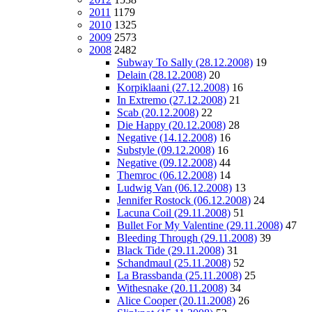
2011
1179
2010
1325
2009
2573
2008
2482
Subway To Sally (28.12.2008)
19
Delain (28.12.2008)
20
Korpiklaani (27.12.2008)
16
In Extremo (27.12.2008)
21
Scab (20.12.2008)
22
Die Happy (20.12.2008)
28
Negative (14.12.2008)
16
Substyle (09.12.2008)
16
Negative (09.12.2008)
44
Themroc (06.12.2008)
14
Ludwig Van (06.12.2008)
13
Jennifer Rostock (06.12.2008)
24
Lacuna Coil (29.11.2008)
51
Bullet For My Valentine (29.11.2008)
47
Bleeding Through (29.11.2008)
39
Black Tide (29.11.2008)
31
Schandmaul (25.11.2008)
52
La Brassbanda (25.11.2008)
25
Withesnake (20.11.2008)
34
Alice Cooper (20.11.2008)
26