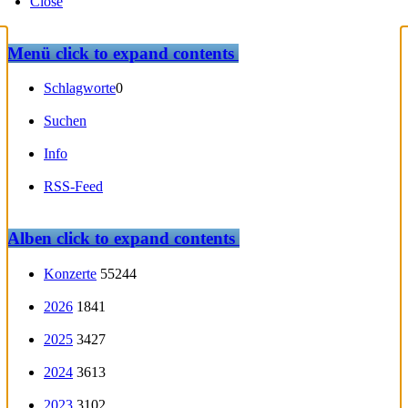
Close
Menü
click to expand contents
Schlagworte
0
Suchen
Info
RSS-Feed
Alben
click to expand contents
Konzerte
55244
2026
1841
2025
3427
2024
3613
2023
3102