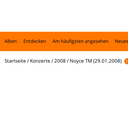
Alben
Entdecken
Am häufigsten angesehen
Neues
Startseite
/
Konzerte
/
2008
/
Noyce TM (29.01.2008)
1