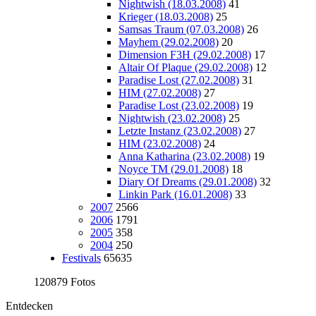
Nightwish (18.03.2008)
41
Krieger (18.03.2008)
25
Samsas Traum (07.03.2008)
26
Mayhem (29.02.2008)
20
Dimension F3H (29.02.2008)
17
Altair Of Plaque (29.02.2008)
12
Paradise Lost (27.02.2008)
31
HIM (27.02.2008)
27
Paradise Lost (23.02.2008)
19
Nightwish (23.02.2008)
25
Letzte Instanz (23.02.2008)
27
HIM (23.02.2008)
24
Anna Katharina (23.02.2008)
19
Noyce TM (29.01.2008)
18
Diary Of Dreams (29.01.2008)
32
Linkin Park (16.01.2008)
33
2007
2566
2006
1791
2005
358
2004
250
Festivals
65635
120879 Fotos
Entdecken