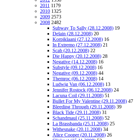
2011
1179
2010
1325
2009
2573
2008
2482
Subway To Sally (28.12.2008)
19
Delain (28.12.2008)
20
Korpiklaani (27.12.2008)
16
In Extremo (27.12.2008)
21
Scab (20.12.2008)
22
Die Happy (20.12.2008)
28
Negative (14.12.2008)
16
Substyle (09.12.2008)
16
Negative (09.12.2008)
44
Themroc (06.12.2008)
14
Ludwig Van (06.12.2008)
13
Jennifer Rostock (06.12.2008)
24
Lacuna Coil (29.11.2008)
51
Bullet For My Valentine (29.11.2008)
47
Bleeding Through (29.11.2008)
39
Black Tide (29.11.2008)
31
Schandmaul (25.11.2008)
52
La Brassbanda (25.11.2008)
25
Withesnake (20.11.2008)
34
Alice Cooper (20.11.2008)
26