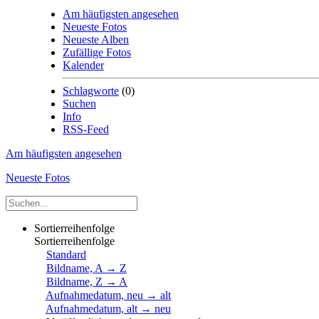
Am häufigsten angesehen
Neueste Fotos
Neueste Alben
Zufällige Fotos
Kalender
Schlagworte
(0)
Suchen
Info
RSS-Feed
Am häufigsten angesehen
Neueste Fotos
Sortierreihenfolge
Sortierreihenfolge
Standard
Bildname, A → Z
Bildname, Z → A
Aufnahmedatum, neu → alt
Aufnahmedatum, alt → neu