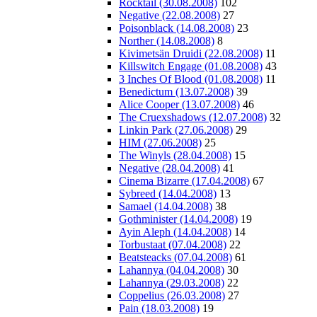
Rocktail (30.08.2008)
102
Negative (22.08.2008)
27
Poisonblack (14.08.2008)
23
Norther (14.08.2008)
8
Kivimetsän Druidi (22.08.2008)
11
Killswitch Engage (01.08.2008)
43
3 Inches Of Blood (01.08.2008)
11
Benedictum (13.07.2008)
39
Alice Cooper (13.07.2008)
46
The Cruexshadows (12.07.2008)
32
Linkin Park (27.06.2008)
29
HIM (27.06.2008)
25
The Winyls (28.04.2008)
15
Negative (28.04.2008)
41
Cinema Bizarre (17.04.2008)
67
Sybreed (14.04.2008)
13
Samael (14.04.2008)
38
Gothminister (14.04.2008)
19
Ayin Aleph (14.04.2008)
14
Torbustaat (07.04.2008)
22
Beatsteacks (07.04.2008)
61
Lahannya (04.04.2008)
30
Lahannya (29.03.2008)
22
Coppelius (26.03.2008)
27
Pain (18.03.2008)
19