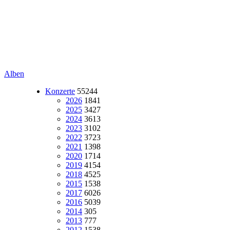
Alben
Konzerte
55244
2026
1841
2025
3427
2024
3613
2023
3102
2022
3723
2021
1398
2020
1714
2019
4154
2018
4525
2015
1538
2017
6026
2016
5039
2014
305
2013
777
2012
1538