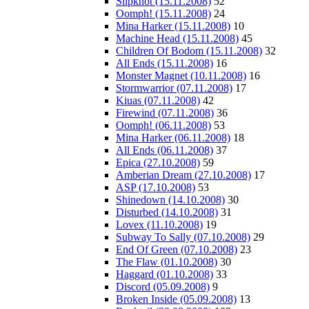
Slipknot (15.11.2008)
52
Oomph! (15.11.2008)
24
Mina Harker (15.11.2008)
10
Machine Head (15.11.2008)
45
Children Of Bodom (15.11.2008)
32
All Ends (15.11.2008)
16
Monster Magnet (10.11.2008)
16
Stormwarrior (07.11.2008)
17
Kiuas (07.11.2008)
42
Firewind (07.11.2008)
36
Oomph! (06.11.2008)
53
Mina Harker (06.11.2008)
18
All Ends (06.11.2008)
37
Epica (27.10.2008)
59
Amberian Dream (27.10.2008)
17
ASP (17.10.2008)
53
Shinedown (14.10.2008)
30
Disturbed (14.10.2008)
31
Lovex (11.10.2008)
19
Subway To Sally (07.10.2008)
29
End Of Green (07.10.2008)
23
The Flaw (01.10.2008)
30
Haggard (01.10.2008)
33
Discord (05.09.2008)
9
Broken Inside (05.09.2008)
13