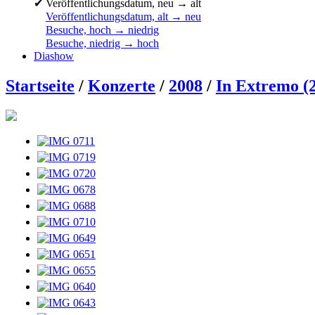
✔
Veröffentlichungsdatum, neu → alt
Veröffentlichungsdatum, alt → neu
Besuche, hoch → niedrig
Besuche, niedrig → hoch
Diashow
Startseite
/
Konzerte
/
2008
/
In Extremo (2