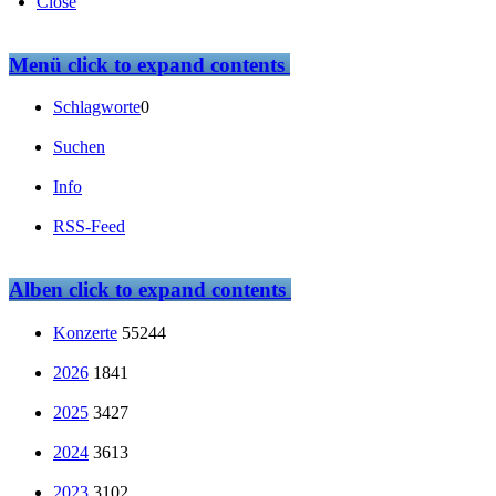
Close
Menü
click to expand contents
Schlagworte
0
Suchen
Info
RSS-Feed
Alben
click to expand contents
Konzerte
55244
2026
1841
2025
3427
2024
3613
2023
3102