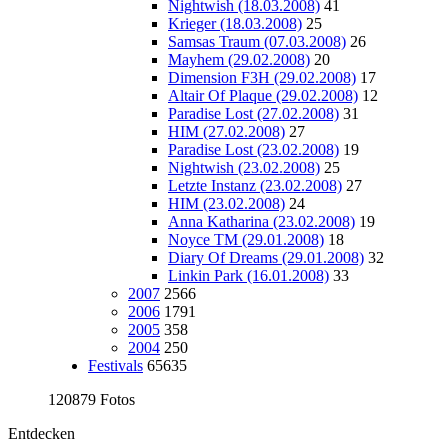
Nightwish (18.03.2008)
41
Krieger (18.03.2008)
25
Samsas Traum (07.03.2008)
26
Mayhem (29.02.2008)
20
Dimension F3H (29.02.2008)
17
Altair Of Plaque (29.02.2008)
12
Paradise Lost (27.02.2008)
31
HIM (27.02.2008)
27
Paradise Lost (23.02.2008)
19
Nightwish (23.02.2008)
25
Letzte Instanz (23.02.2008)
27
HIM (23.02.2008)
24
Anna Katharina (23.02.2008)
19
Noyce TM (29.01.2008)
18
Diary Of Dreams (29.01.2008)
32
Linkin Park (16.01.2008)
33
2007
2566
2006
1791
2005
358
2004
250
Festivals
65635
120879 Fotos
Entdecken