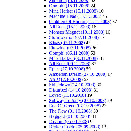
Slipknot (15.11.2008)
52
Oomph! (15.11.2008)
24
Mina Harker (15.11.2008)
10
Machine Head (15.11.2008)
45
Children Of Bodom (15.11.2008)
32
All Ends (15.11.2008)
16
Monster Magnet (10.11.2008)
16
Stormwarrior (07.11.2008)
17
Kiuas (07.11.2008)
42
Firewind (07.11.2008)
36
Oomph! (06.11.2008)
53
Mina Harker (06.11.2008)
18
All Ends (06.11.2008)
37
Epica (27.10.2008)
59
Amberian Dream (27.10.2008)
17
ASP (17.10.2008)
53
Shinedown (14.10.2008)
30
Disturbed (14.10.2008)
31
Lovex (11.10.2008)
19
Subway To Sally (07.10.2008)
29
End Of Green (07.10.2008)
23
The Flaw (01.10.2008)
30
Haggard (01.10.2008)
33
Discord (05.09.2008)
9
Broken Inside (05.09.2008)
13