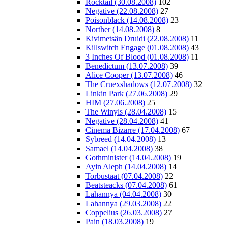
Rocktail (30.08.2008)
102
Negative (22.08.2008)
27
Poisonblack (14.08.2008)
23
Norther (14.08.2008)
8
Kivimetsän Druidi (22.08.2008)
11
Killswitch Engage (01.08.2008)
43
3 Inches Of Blood (01.08.2008)
11
Benedictum (13.07.2008)
39
Alice Cooper (13.07.2008)
46
The Cruexshadows (12.07.2008)
32
Linkin Park (27.06.2008)
29
HIM (27.06.2008)
25
The Winyls (28.04.2008)
15
Negative (28.04.2008)
41
Cinema Bizarre (17.04.2008)
67
Sybreed (14.04.2008)
13
Samael (14.04.2008)
38
Gothminister (14.04.2008)
19
Ayin Aleph (14.04.2008)
14
Torbustaat (07.04.2008)
22
Beatsteacks (07.04.2008)
61
Lahannya (04.04.2008)
30
Lahannya (29.03.2008)
22
Coppelius (26.03.2008)
27
Pain (18.03.2008)
19