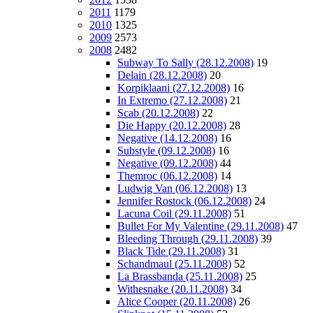
2011
1179
2010
1325
2009
2573
2008
2482
Subway To Sally (28.12.2008)
19
Delain (28.12.2008)
20
Korpiklaani (27.12.2008)
16
In Extremo (27.12.2008)
21
Scab (20.12.2008)
22
Die Happy (20.12.2008)
28
Negative (14.12.2008)
16
Substyle (09.12.2008)
16
Negative (09.12.2008)
44
Themroc (06.12.2008)
14
Ludwig Van (06.12.2008)
13
Jennifer Rostock (06.12.2008)
24
Lacuna Coil (29.11.2008)
51
Bullet For My Valentine (29.11.2008)
47
Bleeding Through (29.11.2008)
39
Black Tide (29.11.2008)
31
Schandmaul (25.11.2008)
52
La Brassbanda (25.11.2008)
25
Withesnake (20.11.2008)
34
Alice Cooper (20.11.2008)
26