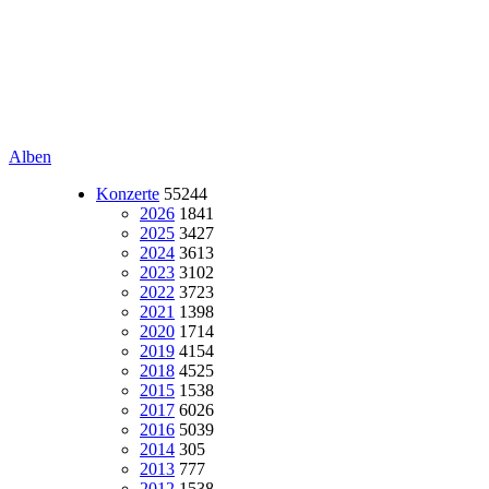
Alben
Konzerte
55244
2026
1841
2025
3427
2024
3613
2023
3102
2022
3723
2021
1398
2020
1714
2019
4154
2018
4525
2015
1538
2017
6026
2016
5039
2014
305
2013
777
2012
1538