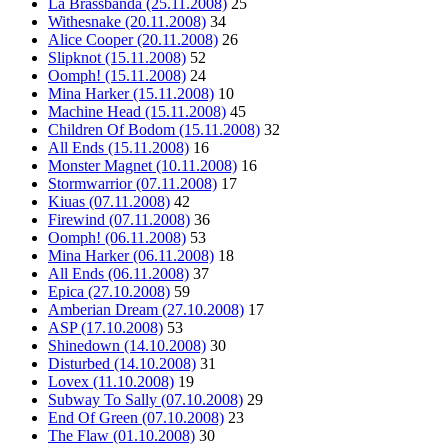
La Brassbanda (25.11.2008)
25
Withesnake (20.11.2008)
34
Alice Cooper (20.11.2008)
26
Slipknot (15.11.2008)
52
Oomph! (15.11.2008)
24
Mina Harker (15.11.2008)
10
Machine Head (15.11.2008)
45
Children Of Bodom (15.11.2008)
32
All Ends (15.11.2008)
16
Monster Magnet (10.11.2008)
16
Stormwarrior (07.11.2008)
17
Kiuas (07.11.2008)
42
Firewind (07.11.2008)
36
Oomph! (06.11.2008)
53
Mina Harker (06.11.2008)
18
All Ends (06.11.2008)
37
Epica (27.10.2008)
59
Amberian Dream (27.10.2008)
17
ASP (17.10.2008)
53
Shinedown (14.10.2008)
30
Disturbed (14.10.2008)
31
Lovex (11.10.2008)
19
Subway To Sally (07.10.2008)
29
End Of Green (07.10.2008)
23
The Flaw (01.10.2008)
30