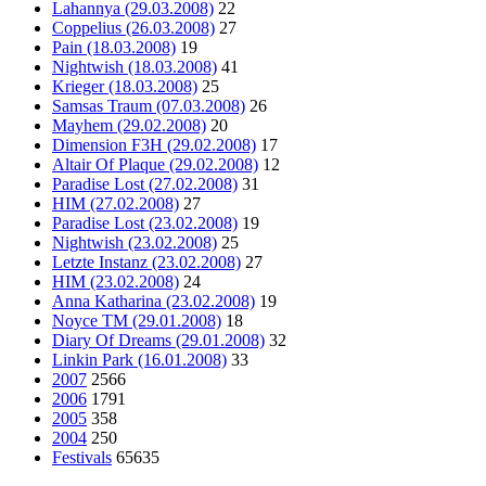
Lahannya (29.03.2008)
22
Coppelius (26.03.2008)
27
Pain (18.03.2008)
19
Nightwish (18.03.2008)
41
Krieger (18.03.2008)
25
Samsas Traum (07.03.2008)
26
Mayhem (29.02.2008)
20
Dimension F3H (29.02.2008)
17
Altair Of Plaque (29.02.2008)
12
Paradise Lost (27.02.2008)
31
HIM (27.02.2008)
27
Paradise Lost (23.02.2008)
19
Nightwish (23.02.2008)
25
Letzte Instanz (23.02.2008)
27
HIM (23.02.2008)
24
Anna Katharina (23.02.2008)
19
Noyce TM (29.01.2008)
18
Diary Of Dreams (29.01.2008)
32
Linkin Park (16.01.2008)
33
2007
2566
2006
1791
2005
358
2004
250
Festivals
65635