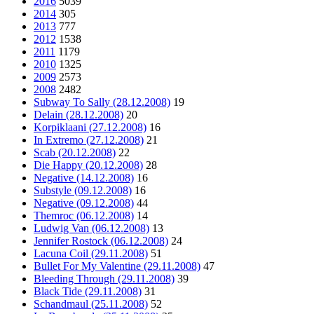
2016
5039
2014
305
2013
777
2012
1538
2011
1179
2010
1325
2009
2573
2008
2482
Subway To Sally (28.12.2008)
19
Delain (28.12.2008)
20
Korpiklaani (27.12.2008)
16
In Extremo (27.12.2008)
21
Scab (20.12.2008)
22
Die Happy (20.12.2008)
28
Negative (14.12.2008)
16
Substyle (09.12.2008)
16
Negative (09.12.2008)
44
Themroc (06.12.2008)
14
Ludwig Van (06.12.2008)
13
Jennifer Rostock (06.12.2008)
24
Lacuna Coil (29.11.2008)
51
Bullet For My Valentine (29.11.2008)
47
Bleeding Through (29.11.2008)
39
Black Tide (29.11.2008)
31
Schandmaul (25.11.2008)
52