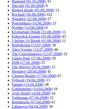
Haggard (01.10.2008)
33
Discord (05.09.2008)
9
Broken Inside (05.09.2008)
13
Rocktail (30.08.2008)
102
Negative (22.08.2008)
27
Poisonblack (14.08.2008)
23
Norther (14.08.2008)
8
Kivimetsän Druidi (22.08.2008)
11
Killswitch Engage (01.08.2008)
43
3 Inches Of Blood (01.08.2008)
11
Benedictum (13.07.2008)
39
Alice Cooper (13.07.2008)
46
The Cruexshadows (12.07.2008)
32
Linkin Park (27.06.2008)
29
HIM (27.06.2008)
25
The Winyls (28.04.2008)
15
Negative (28.04.2008)
41
Cinema Bizarre (17.04.2008)
67
Sybreed (14.04.2008)
13
Samael (14.04.2008)
38
Gothminister (14.04.2008)
19
Ayin Aleph (14.04.2008)
14
Torbustaat (07.04.2008)
22
Beatsteacks (07.04.2008)
61
Lahannya (04.04.2008)
30