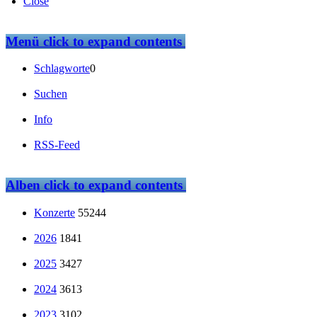
Close
Menü
click to expand contents
Schlagworte
0
Suchen
Info
RSS-Feed
Alben
click to expand contents
Konzerte
55244
2026
1841
2025
3427
2024
3613
2023
3102