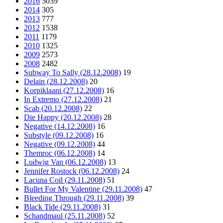
2016
5039
2014
305
2013
777
2012
1538
2011
1179
2010
1325
2009
2573
2008
2482
Subway To Sally (28.12.2008)
19
Delain (28.12.2008)
20
Korpiklaani (27.12.2008)
16
In Extremo (27.12.2008)
21
Scab (20.12.2008)
22
Die Happy (20.12.2008)
28
Negative (14.12.2008)
16
Substyle (09.12.2008)
16
Negative (09.12.2008)
44
Themroc (06.12.2008)
14
Ludwig Van (06.12.2008)
13
Jennifer Rostock (06.12.2008)
24
Lacuna Coil (29.11.2008)
51
Bullet For My Valentine (29.11.2008)
47
Bleeding Through (29.11.2008)
39
Black Tide (29.11.2008)
31
Schandmaul (25.11.2008)
52