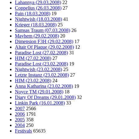
Lahannya (29.03.2008)
22
Coppelius (26.03.2008)
27
Pain (18.03.2008)
19
Nightwish (18.03.2008)
41
Krieger (18.03.2008)
25
Samsas Traum (07.03.2008)
26
Mayhem (29.02.2008)
20
Dimension F3H (29.02.2008)
17
Altair Of Plaque (29.02.2008)
12
Paradise Lost (27.02.2008)
31
HIM (27.02.2008)
27
Paradise Lost (23.02.2008)
19
Nightwish (23.02.2008)
25
Letzte Instanz (23.02.2008)
27
HIM (23.02.2008)
24
Anna Katharina (23.02.2008)
19
Noyce TM (29.01.2008)
18
Diary Of Dreams (29.01.2008)
32
Linkin Park (16.01.2008)
33
2007
2566
2006
1791
2005
358
2004
250
Festivals
65635