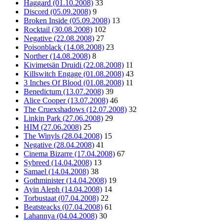
Haggard (01.10.2008)
33
Discord (05.09.2008)
9
Broken Inside (05.09.2008)
13
Rocktail (30.08.2008)
102
Negative (22.08.2008)
27
Poisonblack (14.08.2008)
23
Norther (14.08.2008)
8
Kivimetsän Druidi (22.08.2008)
11
Killswitch Engage (01.08.2008)
43
3 Inches Of Blood (01.08.2008)
11
Benedictum (13.07.2008)
39
Alice Cooper (13.07.2008)
46
The Cruexshadows (12.07.2008)
32
Linkin Park (27.06.2008)
29
HIM (27.06.2008)
25
The Winyls (28.04.2008)
15
Negative (28.04.2008)
41
Cinema Bizarre (17.04.2008)
67
Sybreed (14.04.2008)
13
Samael (14.04.2008)
38
Gothminister (14.04.2008)
19
Ayin Aleph (14.04.2008)
14
Torbustaat (07.04.2008)
22
Beatsteacks (07.04.2008)
61
Lahannya (04.04.2008)
30