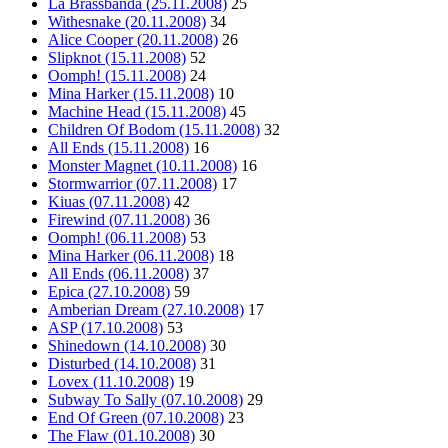
La Brassbanda (25.11.2008)
25
Withesnake (20.11.2008)
34
Alice Cooper (20.11.2008)
26
Slipknot (15.11.2008)
52
Oomph! (15.11.2008)
24
Mina Harker (15.11.2008)
10
Machine Head (15.11.2008)
45
Children Of Bodom (15.11.2008)
32
All Ends (15.11.2008)
16
Monster Magnet (10.11.2008)
16
Stormwarrior (07.11.2008)
17
Kiuas (07.11.2008)
42
Firewind (07.11.2008)
36
Oomph! (06.11.2008)
53
Mina Harker (06.11.2008)
18
All Ends (06.11.2008)
37
Epica (27.10.2008)
59
Amberian Dream (27.10.2008)
17
ASP (17.10.2008)
53
Shinedown (14.10.2008)
30
Disturbed (14.10.2008)
31
Lovex (11.10.2008)
19
Subway To Sally (07.10.2008)
29
End Of Green (07.10.2008)
23
The Flaw (01.10.2008)
30