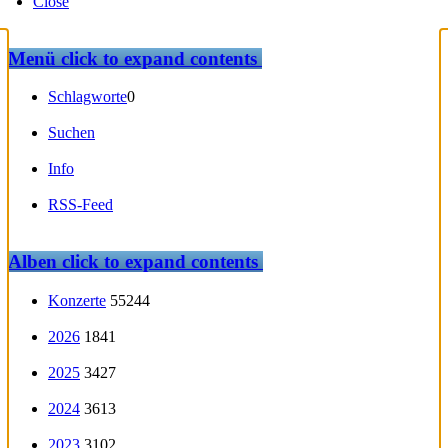
Close
Menü
click to expand contents
Schlagworte
0
Suchen
Info
RSS-Feed
Alben
click to expand contents
Konzerte
55244
2026
1841
2025
3427
2024
3613
2023
3102