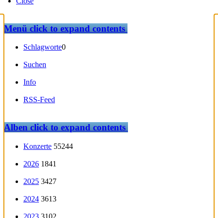
Close
Menü
click to expand contents
Schlagworte
0
Suchen
Info
RSS-Feed
Alben
click to expand contents
Konzerte
55244
2026
1841
2025
3427
2024
3613
2023
3102