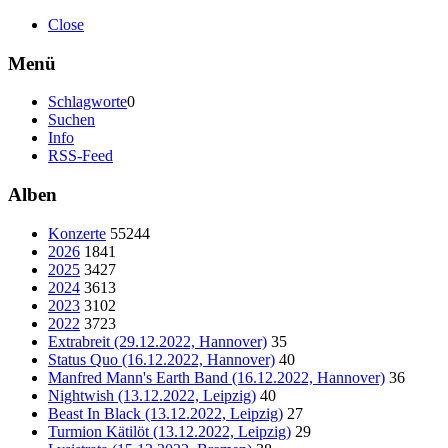
Close
Menü
Schlagworte
0
Suchen
Info
RSS-Feed
Alben
Konzerte
55244
2026
1841
2025
3427
2024
3613
2023
3102
2022
3723
Extrabreit (29.12.2022, Hannover)
35
Status Quo (16.12.2022, Hannover)
40
Manfred Mann's Earth Band (16.12.2022, Hannover)
36
Nightwish (13.12.2022, Leipzig)
40
Beast In Black (13.12.2022, Leipzig)
27
Turmion Kätilöt (13.12.2022, Leipzig)
29