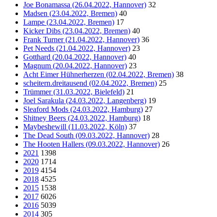
Joe Bonamassa (26.04.2022, Hannover)
32
Madsen (23.04.2022, Bremen)
40
Lampe (23.04.2022, Bremen)
17
Kicker Dibs (23.04.2022, Bremen)
40
Frank Turner (21.04.2022, Hannover)
36
Pet Needs (21.04.2022, Hannover)
23
Gotthard (20.04.2022, Hannover)
40
Magnum (20.04.2022, Hannover)
23
Acht Eimer Hühnerherzen (02.04.2022, Bremen)
38
scheitern.dreitausend (02.04.2022, Bremen)
25
Trümmer (31.03.2022, Bielefeld)
21
Joel Sarakula (24.03.2022, Langenberg)
19
Sleaford Mods (24.03.2022, Hamburg)
27
Shitney Beers (24.03.2022, Hamburg)
18
Maybeshewill (11.03.2022, Köln)
37
The Dead South (09.03.2022, Hannover)
28
The Hooten Hallers (09.03.2022, Hannover)
26
2021
1398
2020
1714
2019
4154
2018
4525
2015
1538
2017
6026
2016
5039
2014
305