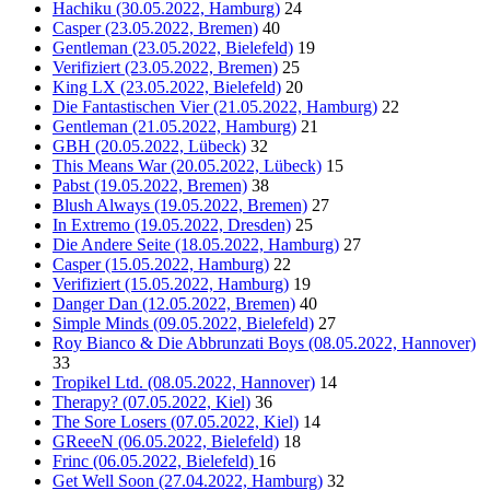
Hachiku (30.05.2022, Hamburg)
24
Casper (23.05.2022, Bremen)
40
Gentleman (23.05.2022, Bielefeld)
19
Verifiziert (23.05.2022, Bremen)
25
King LX (23.05.2022, Bielefeld)
20
Die Fantastischen Vier (21.05.2022, Hamburg)
22
Gentleman (21.05.2022, Hamburg)
21
GBH (20.05.2022, Lübeck)
32
This Means War (20.05.2022, Lübeck)
15
Pabst (19.05.2022, Bremen)
38
Blush Always (19.05.2022, Bremen)
27
In Extremo (19.05.2022, Dresden)
25
Die Andere Seite (18.05.2022, Hamburg)
27
Casper (15.05.2022, Hamburg)
22
Verifiziert (15.05.2022, Hamburg)
19
Danger Dan (12.05.2022, Bremen)
40
Simple Minds (09.05.2022, Bielefeld)
27
Roy Bianco & Die Abbrunzati Boys (08.05.2022, Hannover)
33
Tropikel Ltd. (08.05.2022, Hannover)
14
Therapy? (07.05.2022, Kiel)
36
The Sore Losers (07.05.2022, Kiel)
14
GReeeN (06.05.2022, Bielefeld)
18
Frinc (06.05.2022, Bielefeld)
16
Get Well Soon (27.04.2022, Hamburg)
32