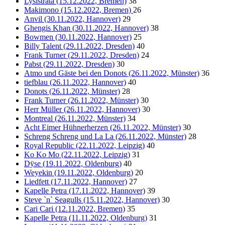
Lysistrata (15.12.2022, Bremen)
38
Makimono (15.12.2022, Bremen)
26
Anvil (30.11.2022, Hannover)
29
Ghengis Khan (30.11.2022, Hannover)
38
Bowmen (30.11.2022, Hannover)
25
Billy Talent (29.11.2022, Dresden)
40
Frank Turner (29.11.2022, Dresden)
24
Pabst (29.11.2022, Dresden)
30
Atmo und Gäste bei den Donots (26.11.2022, Münster)
36
tiefblau (26.11.2022, Hannover)
40
Donots (26.11.2022, Münster)
28
Frank Turner (26.11.2022, Münster)
30
Herr Müller (26.11.2022, Hannover)
30
Montreal (26.11.2022, Münster)
34
Acht Eimer Hühnerherzen (26.11.2022, Münster)
30
Schreng Schreng und La La (26.11.2022, Münster)
28
Royal Republic (22.11.2022, Leipzig)
40
Ko Ko Mo (22.11.2022, Leipzig)
31
Dÿse (19.11.2022, Oldenburg)
40
Weyekin (19.11.2022, Oldenburg)
20
Liedfett (17.11.2022, Hannover)
27
Kapelle Petra (17.11.2022, Hannover)
39
Steve `n` Seagulls (15.11.2022, Hannover)
30
Cari Cari (12.11.2022, Bremen)
35
Kapelle Petra (11.11.2022, Oldenburg)
31