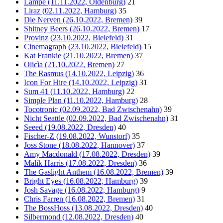
Lampe (11.11.2022, Oldenburg)
21
Liraz (02.11.2022, Hamburg)
35
Die Nerven (26.10.2022, Bremen)
39
Shitney Beers (26.10.2022, Bremen)
17
Provinz (23.10.2022, Bielefeld)
31
Cinemagraph (23.10.2022, Bielefeld)
15
Kat Frankie (21.10.2022, Bremen)
37
Olicìa (21.10.2022, Bremen)
27
The Rasmus (14.10.2022, Leipzig)
36
Icon For Hire (14.10.2022, Leipzig)
31
Sum 41 (11.10.2022, Hamburg)
22
Simple Plan (11.10.2022, Hamburg)
28
Tocotronic (02.09.2022, Bad Zwischenahn)
39
Nicht Seattle (02.09.2022, Bad Zwischenahn)
31
Seeed (19.08.2022, Dresden)
40
Fischer-Z (19.08.2022, Wunstorf)
35
Joss Stone (18.08.2022, Hannover)
37
Amy Macdonald (17.08.2022, Dresden)
39
Malik Harris (17.08.2022, Dresden)
36
The Gaslight Anthem (16.08.2022, Bremen)
39
Bright Eyes (16.08.2022, Hamburg)
39
Josh Savage (16.08.2022, Hamburg)
9
Chris Farren (16.08.2022, Bremen)
31
The BossHoss (13.08.2022, Dresden)
40
Silbermond (12.08.2022, Dresden)
40