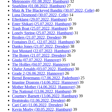
Metronomy (01.08.2022, Hamburg)
32
Sparkling (01.08.2022, Hamburg)
27
Mutz & The Blackeyed Banditz (30.07.2022, Celle)
40
Luna Desmond (30.07.2022, Celle)
14
Efterklang (29.07.2022, Hamburg)
35
Enter Shikari (25.07.2022, Hamburg)
39
Trash Boat (25.07.2022, Hamburg)
39
Lonely Spring (25.07.2022, Hamburg)
31
Broilers (21.07.2022, Dresden)
39
Fontaines D.C. (22.07.2022, Hamburg)
30
Danko Jones (21.07.2022, Dresden)
38
Just Mustard (22.07.2022, Hamburg)
29
The Bones (21.07.2022, Dresden)
26
Giuda (07.07.2022, Hannover)
35
The Hollies (04.07.2022, Hannover)
34
Olafur Arnalds (03.07.2022, Hamburg)
30
Grade 2 (26.06.2022, Hannover)
26
Bernd Begemann (17.06.2022, Paderborn)
25
Imagine Dragons (14.06.2022, Hannover)
39
Mother Mother (14.06.2022, Hannover)
28
The National (13.06.2022, Hamburg)
39
Courtney Barnett (13.06.2022, Hamburg)
39
Beatsteaks (11.06.2022, Dresden)
40
Cari Cari (11.06.2022, Dresden)
34
Kevin Morby (30.05.2022, Hamburg)
39