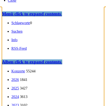
Close
Menü
click to expand contents
Schlagworte
0
Suchen
Info
RSS-Feed
Alben
click to expand contents
Konzerte
55244
2026
1841
2025
3427
2024
3613
2023
3102