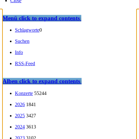
Close
Menü
click to expand contents
Schlagworte
0
Suchen
Info
RSS-Feed
Alben
click to expand contents
Konzerte
55244
2026
1841
2025
3427
2024
3613
2023
3102