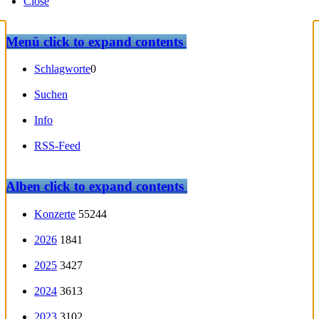
Close
Menü
click to expand contents
Schlagworte
0
Suchen
Info
RSS-Feed
Alben
click to expand contents
Konzerte
55244
2026
1841
2025
3427
2024
3613
2023
3102