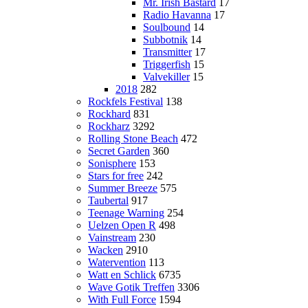
Mr. Irish Bastard
17
Radio Havanna
17
Soulbound
14
Subbotnik
14
Transmitter
17
Triggerfish
15
Valvekiller
15
2018
282
Rockfels Festival
138
Rockhard
831
Rockharz
3292
Rolling Stone Beach
472
Secret Garden
360
Sonisphere
153
Stars for free
242
Summer Breeze
575
Taubertal
917
Teenage Warning
254
Uelzen Open R
498
Vainstream
230
Wacken
2910
Watervention
113
Watt en Schlick
6735
Wave Gotik Treffen
3306
With Full Force
1594