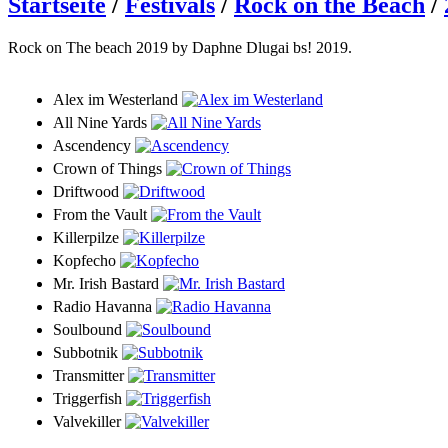
Startseite
/
Festivals
/
Rock on the Beach
/
Rock on The beach 2019 by Daphne Dlugai bs! 2019.
Alex im Westerland
All Nine Yards
Ascendency
Crown of Things
Driftwood
From the Vault
Killerpilze
Kopfecho
Mr. Irish Bastard
Radio Havanna
Soulbound
Subbotnik
Transmitter
Triggerfish
Valvekiller