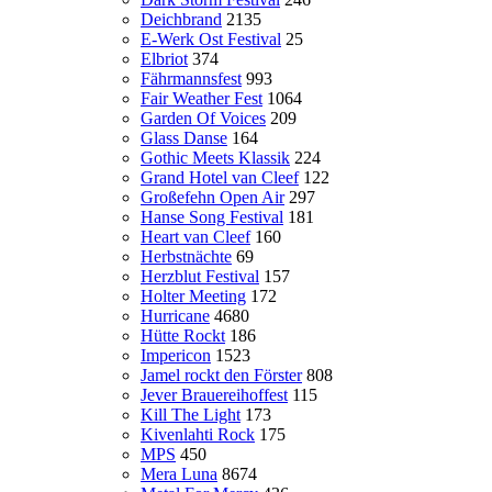
Deichbrand
2135
E-Werk Ost Festival
25
Elbriot
374
Fährmannsfest
993
Fair Weather Fest
1064
Garden Of Voices
209
Glass Danse
164
Gothic Meets Klassik
224
Grand Hotel van Cleef
122
Großefehn Open Air
297
Hanse Song Festival
181
Heart van Cleef
160
Herbstnächte
69
Herzblut Festival
157
Holter Meeting
172
Hurricane
4680
Hütte Rockt
186
Impericon
1523
Jamel rockt den Förster
808
Jever Brauereihoffest
115
Kill The Light
173
Kivenlahti Rock
175
MPS
450
Mera Luna
8674