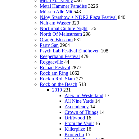
Metal For Mercy
436
Metal Hammer Paradise
3226
Müssen Alle Mit
543
NJoy Starshow + NDR2 Plaza Festival
840
Nah am Wasser
329
Nocturnal Culture Night
126
North Of Mainstream
298
Orange Blossom
631
Party San
2964
Psych Lab Festival Eindhoven
108
Reeperbahn Festival
479
Reggaeville
44
Reload Festival
2877
Rock am Ring
1062
Rock n Roll Slam
277
Rock on the Beach
513
2019
231
Alex im Westerland
17
All Nine Yards
14
Ascendency
14
Crown of Things
14
Driftwood
16
From the Vault
16
Killerpilze
16
Kopfecho
15