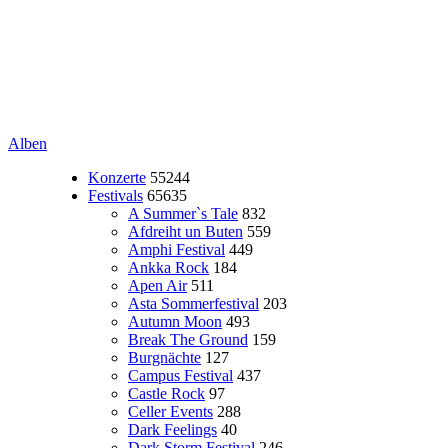
Alben
Konzerte
55244
Festivals
65635
A Summer`s Tale
832
Afdreiht un Buten
559
Amphi Festival
449
Ankka Rock
184
Apen Air
511
Asta Sommerfestival
203
Autumn Moon
493
Break The Ground
159
Burgnächte
127
Campus Festival
437
Castle Rock
97
Celler Events
288
Dark Feelings
40
Dark Storm Festival
246