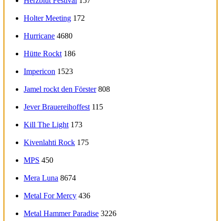
Herzblut Festival
157
Holter Meeting
172
Hurricane
4680
Hütte Rockt
186
Impericon
1523
Jamel rockt den Förster
808
Jever Brauereihoffest
115
Kill The Light
173
Kivenlahti Rock
175
MPS
450
Mera Luna
8674
Metal For Mercy
436
Metal Hammer Paradise
3226