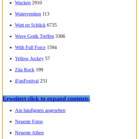
Wacken
2910
Watervention
113
Watt en Schlick
6735
Wave Gotik Treffen
3306
With Full Force
1594
Yellow Jockey
57
Zita Rock
199
iFanFestival
251
Erweitert
click to expand contents
Am häufigsten angesehen
Neueste Fotos
Neueste Alben