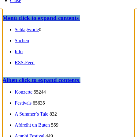
Close
Menü
click to expand contents
Schlagworte
0
Suchen
Info
RSS-Feed
Alben
click to expand contents
Konzerte
55244
Festivals
65635
A Summer`s Tale
832
Afdreiht un Buten
559
Amphi Festival
449