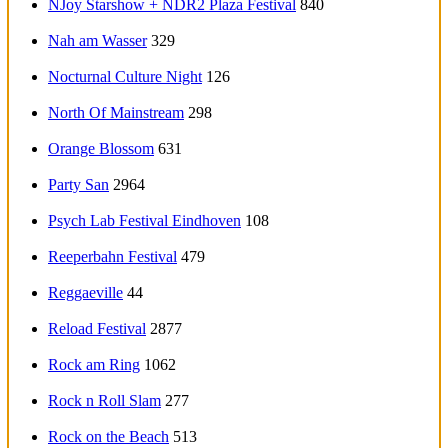
NJoy Starshow + NDR2 Plaza Festival
840
Nah am Wasser
329
Nocturnal Culture Night
126
North Of Mainstream
298
Orange Blossom
631
Party San
2964
Psych Lab Festival Eindhoven
108
Reeperbahn Festival
479
Reggaeville
44
Reload Festival
2877
Rock am Ring
1062
Rock n Roll Slam
277
Rock on the Beach
513