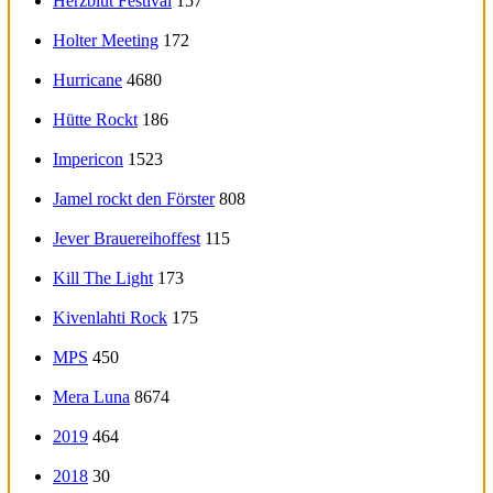
Herzblut Festival
157
Holter Meeting
172
Hurricane
4680
Hütte Rockt
186
Impericon
1523
Jamel rockt den Förster
808
Jever Brauereihoffest
115
Kill The Light
173
Kivenlahti Rock
175
MPS
450
Mera Luna
8674
2019
464
2018
30