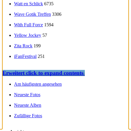
Watt en Schlick
6735
Wave Gotik Treffen
3306
With Full Force
1594
Yellow Jockey
57
Zita Rock
199
iFanFestival
251
Erweitert
click to expand contents
Am häufigsten angesehen
Neueste Fotos
Neueste Alben
Zufällige Fotos