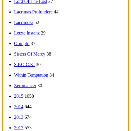
Lord Of The Lost
27
Lacrimas Profundere
44
Lacrimosa
52
Letzte Instanz
29
Oomph!
37
Sisters Of Mercy
38
S.P.O.C.K.
30
Within Temptation
34
Zeromancer
30
2015
1058
2014
644
2013
674
2012
553