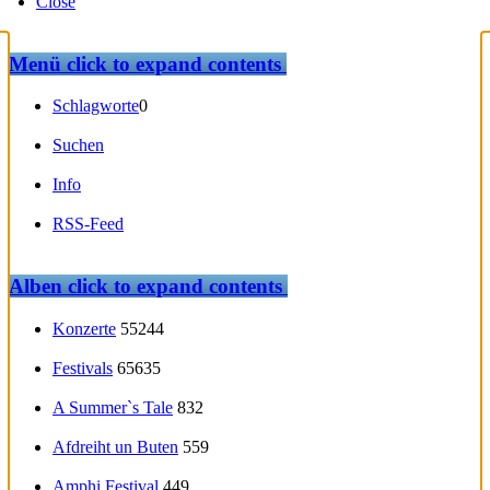
Close
Menü
click to expand contents
Schlagworte
0
Suchen
Info
RSS-Feed
Alben
click to expand contents
Konzerte
55244
Festivals
65635
A Summer`s Tale
832
Afdreiht un Buten
559
Amphi Festival
449