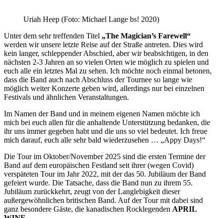
Uriah Heep (Foto: Michael Lange bs! 2020)
Unter dem sehr treffenden Titel
„The Magician’s Farewell“
werden wir unsere letzte Reise auf der Straße antreten. Dies wird
kein langer, schleppender Abschied, aber wir beabsichtigen, in den
nächsten 2-3 Jahren an so vielen Orten wie möglich zu spielen und
euch alle ein letztes Mal zu sehen. Ich möchte noch einmal betonen,
dass die Band auch nach Abschluss der Tournee so lange wie
möglich weiter Konzerte geben wird, allerdings nur bei einzelnen
Festivals und ähnlichen Veranstaltungen.
Im Namen der Band und in meinem eigenen Namen möchte ich
mich bei euch allen für die anhaltende Unterstützung bedanken, die
ihr uns immer gegeben habt und die uns so viel bedeutet. Ich freue
mich darauf, euch alle sehr bald wiederzusehen … „Appy Days!“
Die Tour im Oktober/November 2025 sind die ersten Termine der
Band auf dem europäischen Festland seit ihrer (wegen Covid)
verspäteten Tour im Jahr 2022, mit der das 50. Jubiläum der Band
gefeiert wurde. Die Tatsache, dass die Band nun zu ihrem 55.
Jubiläum zurückkehrt, zeugt von der Langlebigkeit dieser
außergewöhnlichen britischen Band. Auf der Tour mit dabei sind
ganz besondere Gäste, die kanadischen Rocklegenden
APRIL
WINE
.