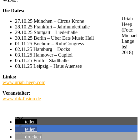
Die Dates:
Uriah
27.10.25 München – Circus Krone
Heep
28.10.25 Frankfurt – Jahrhunderthalle
(Foto:
29.10.25 Stuttgart – Liederhalle
Michael
30.10.25 Berlin – Uber Eats Music Hall
Lange
01.11.25 Bochum – RuhrCongress
bs!
02.11.25 Hamburg – Docks
2018)
03.11.25 Hannover – Capitol
05.11.25 Fürth – Stadthalle
08.11.25 Leipzig – Haus Auensee
Links:
www.uriah-heep.com
Veranstalter:
www.rbk-fusion.de
teilen
teilen
drucken