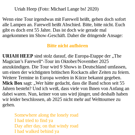
Uriah Heep (Foto: Michael Lange bs! 2020)
Wenn eine Tour irgendwas mit Farewell heißt, gehen doch sofort
alle Lampen an. Farewell heißt Abschied. Bitte, bitte nicht. Euch
gibt es doch erst 55 Jahre. Das ist doch wie gerade mal
angekommen im Show-Geschäft. Daher die dringende Ansage:
Bitte nicht aufhören
URIAH HEEP
sind stolz darauf, die Europa-Etappe der „The
Magician’s Farewell“-Tour im Oktober/November 2025
anzukündigen. Die Tour wird 9 Shows in Deutschland umfassen,
um einen der wichtigsten britischen Rockacts aller Zeiten zu feiern.
Weitere Termine in Europa werden in Kürze bekannt gegeben.
Mick Box
sagt: „Wer hätte gedacht, dass die Band schon seit 55
Jahren besteht? Und ich weiß, dass viele von Ihnen von Anfang an
dabei waren. Nun, keiner von uns wird jünger, und deshalb haben
wir leider beschlossen, ab 2025 nicht mehr auf Welttournee zu
gehen.
Somewhere along the lonely road
I had tried to find ya
Day after day, on that windy road
I had walked behind ya