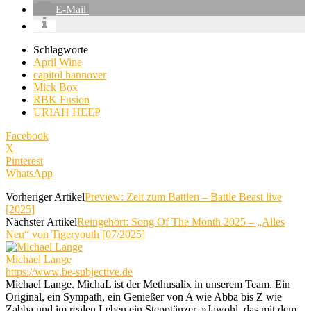
E-Mail
Schlagworte
April Wine
capitol hannover
Mick Box
RBK Fusion
URIAH HEEP
Facebook
X
Pinterest
WhatsApp
Vorheriger Artikel
Preview: Zeit zum Battlen – Battle Beast live
[2025]
Nächster Artikel
Reingehört: Song Of The Month 2025 – „Alles
Neu“ von Tigeryouth [07/2025]
Michael Lange
https://www.be-subjective.de
Michael Lange. MichaL ist der Methusalix in unserem Team. Ein
Original, ein Sympath, ein Genießer von A wie Abba bis Z wie
Zabba und im realen Leben ein Stepptänzer. »Jawohl, das mit dem