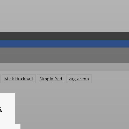
Mick Hucknall
Simply Red
zag arena
,