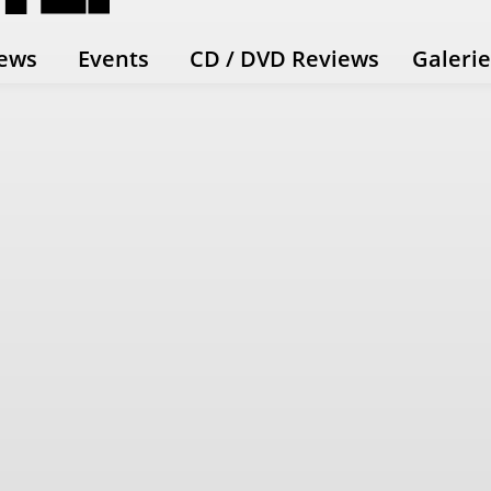
ews
Events
CD / DVD Reviews
Galeri