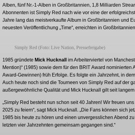
Alben, fünf Nr.-1-Alben in Großbritannien, 1,8 Milliarden Str
Abonnenten ist Simply Red nach wie vor eine der erfolgreichst
Jahre lang das meistverkaufte Album in Großbritannien und Eu
neuesten Veröffentlichung „Time“, erreichten in Großbritannien
Simply Red (Foto: Live Nation, Pressefreigabe)
1985 gründete
Mick Hucknall
im Arbeiterviertel von Manchest
Mention)“ (1985) sowie dem für den BRIT Award nominierten A
Award-Gewinnen) früh Erfolge. Es folgte ein Jahrzehnt, in de
Auch heute noch sind die Tourneen von Simply Red auf der g
außergewöhnliche Qualität und Mick Hucknall gilt seit langem
„Simply Red besteht nun schon seit 40 Jahren! Wir freuen uns 
2025 zu feiern“, sagt Mick Hucknall. „Die Fans können sich jet
1985 bis heute zu hören und einen unvergesslichen Abend zu 
letzten vier Jahrzehnten gemeinsam gegangen sind.“