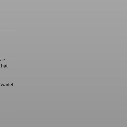
wie
 hat
rwartet