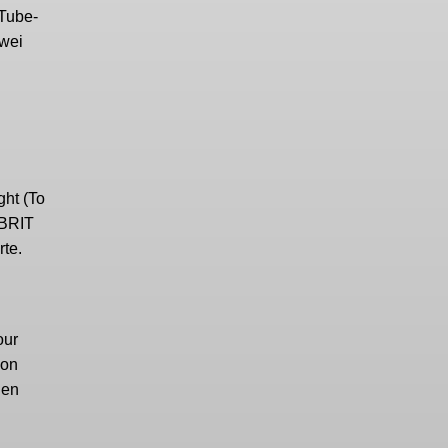
uTube-
zwei
ght (To
 BRIT
rte.
our
von
den