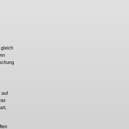
 gleich
ann
rschung
 auf
was
art,
ften