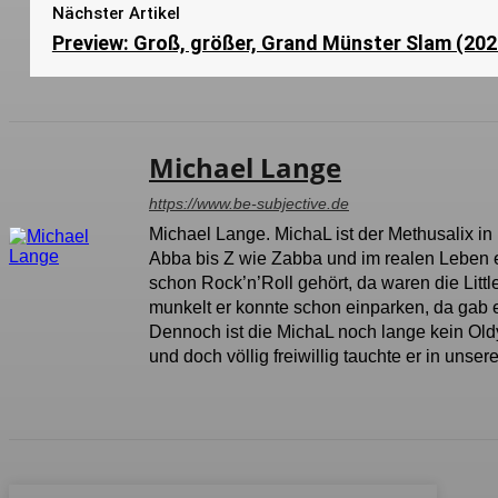
Nächster Artikel
Preview: Groß, größer, Grand Münster Slam (202
Michael Lange
https://www.be-subjective.de
Michael Lange. MichaL ist der Methusalix in
Abba bis Z wie Zabba und im realen Leben e
schon Rock’n’Roll gehört, da waren die Litt
munkelt er konnte schon einparken, da gab 
Dennoch ist die MichaL noch lange kein Oldy 
und doch völlig freiwillig tauchte er in uns