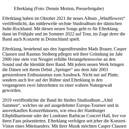
Efterklang (Foto: Dennis Morton, Pressefreigabe)
Efterklang haben im Oktober 2021 ihr neues Album „Windflowers“
veröffentlicht, das mittlerweile sechste Studioalbum der dänischen
Indie-Rockband. Mit diesen neuen Songs geht es für Efterklang
dann im Frühjahr und im Sommer 2022 auf Tour, im Zuge derer die
Band auch Konzerte in Deutschland spielt.
Efterklang, bestehend aus den Jugendfreunden Mads Brauer, Casper
Clausen und Rasmus Stolberg pflegen seit ihrer Gründung im Jahr
2000 eine stets von Neugier erfüllte Herangehensweise an den
Sound und die Identität ihrer Band. Mit jedem neuen Werk bringen
die Dänen seit ihrem Debüt „Springer“ aus dem Jahr 2003
grenzenlosen Enthusiasmus zum Ausdruck. Nicht nur auf Platte,
sondern auch live auf der Bühne sind Efterklang in den
vergangenen zwei Jahrzehnten zu einer wahren Naturgewalt
geworden.
2019 veröffentlichte die Band ihr fünftes Studioalbum „Altid
Sammen“, welches sie auf ausgedehnter Europa-Tournee und in
ausverkauften Konzerthäusern, wie etwa der Hamburger
Elbphilharmonie oder der Londoner Barbican Concert Hall, live vor
ihren Fans präsentierten. Efterklang verfolgen seit jeher die Konzert-
Vision eines Miteinanders. Mit ihrer Musik möchten Casper Clausen