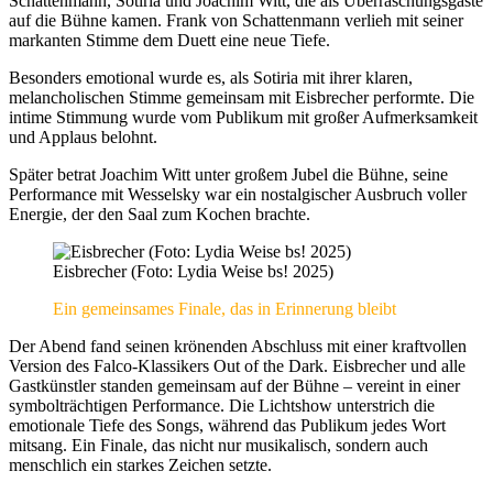
Schattenmann, Sotiria und Joachim Witt, die als Überraschungsgäste
auf die Bühne kamen. Frank von Schattenmann verlieh mit seiner
markanten Stimme dem Duett eine neue Tiefe.
Besonders emotional wurde es, als Sotiria mit ihrer klaren,
melancholischen Stimme gemeinsam mit Eisbrecher performte. Die
intime Stimmung wurde vom Publikum mit großer Aufmerksamkeit
und Applaus belohnt.
Später betrat Joachim Witt unter großem Jubel die Bühne, seine
Performance mit Wesselsky war ein nostalgischer Ausbruch voller
Energie, der den Saal zum Kochen brachte.
Eisbrecher (Foto: Lydia Weise bs! 2025)
Ein gemeinsames Finale, das in Erinnerung bleibt
Der Abend fand seinen krönenden Abschluss mit einer kraftvollen
Version des Falco-Klassikers Out of the Dark. Eisbrecher und alle
Gastkünstler standen gemeinsam auf der Bühne – vereint in einer
symbolträchtigen Performance. Die Lichtshow unterstrich die
emotionale Tiefe des Songs, während das Publikum jedes Wort
mitsang. Ein Finale, das nicht nur musikalisch, sondern auch
menschlich ein starkes Zeichen setzte.