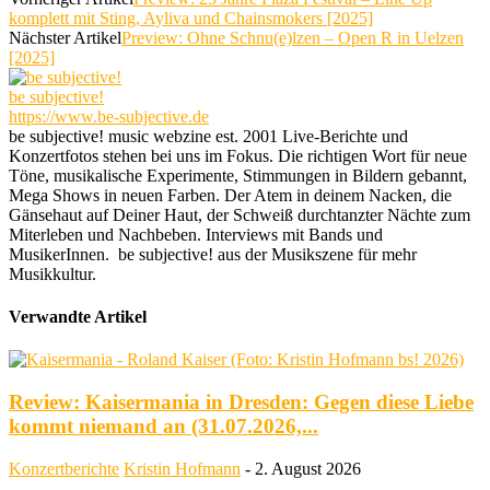
komplett mit Sting, Ayliva und Chainsmokers [2025]
Nächster Artikel
Preview: Ohne Schnu(e)lzen – Open R in Uelzen
[2025]
be subjective!
https://www.be-subjective.de
be subjective! music webzine est. 2001 Live-Berichte und
Konzertfotos stehen bei uns im Fokus. Die richtigen Wort für neue
Töne, musikalische Experimente, Stimmungen in Bildern gebannt,
Mega Shows in neuen Farben. Der Atem in deinem Nacken, die
Gänsehaut auf Deiner Haut, der Schweiß durchtanzter Nächte zum
Miterleben und Nachbeben. Interviews mit Bands und
MusikerInnen. be subjective! aus der Musikszene für mehr
Musikkultur.
Verwandte Artikel
Review: Kaisermania in Dresden: Gegen diese Liebe
kommt niemand an (31.07.2026,...
Konzertberichte
Kristin Hofmann
-
2. August 2026