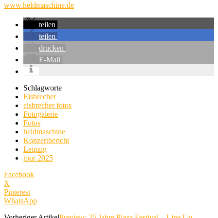
www.heldmaschine.de
teilen
teilen
drucken
E-Mail
Schlagworte
Eisbrecher
eisbrecher fotos
Fotogalerie
Fotos
heldmaschine
Konzertbericht
Leipzig
tour 2025
Facebook
X
Pinterest
WhatsApp
Vorheriger Artikel
Preview: 25 Jahre Plaza Festival – Line Up