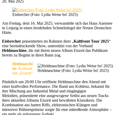
20. Mai 2025
Eisbrecher (Foto: Lydia Weise bs! 2025)
Am Freitag, dem 16. Mai 2025, verwandelte sich das Haus Auensee
in Leipzig in einen brodelnden Schmelztiegel der Neuen Deutschen
Härte.
Eisbrecher
präsentierten im Rahmen ihrer „
Kaltfront Tour 2025
“
eine beeindruckende Show, unterstützt von der Vorband
Heldmaschine
, die mit ihrem neuen Album Eiszeit das Publikum
bereits zu Beginn in ihren Bann zog.
Heldmaschi
ne
: Kaltstart
Heldmaschine (Foto: Lydia Weise bs! 2025)
mit „Eiszeit“
Pünktlich um 20:00 Uhr eröffnete Heldmaschine den Abend mit
einer kraftvollen Performance. Die Band aus Koblenz, bekannt für
ihre Mischung aus Industrial Metal und eingängigen
Melodien, präsentierte eine ausgewogene Setlist aus neuen Tracks
ihres aktuellen Albums Eiszeit und bewährten Klassikern. Die
Kombination aus harten Riffs, elektronischen Klängen und
intensiver Bühnenpräsenz sorgte für eine mitreißende Atmosphäre –
ein mehr als gelungener Auftakt.