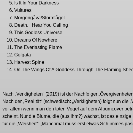
Is It In Your Darkness
Vultures
Morgongåva/Stormfågel
Death, I Hear You Calling
This Godless Universe
Dreams Of Nowhere
The Everlasting Flame
Golgata
Harvest Spine
On The Wings Of A Goddess Through The Flaming Shee
Nach „Verkligheten“ (2019) ist der Nachfolger „Övergivenheten
Nach der „Realität“ (schwedisch: „Verkligheten) folgt nun die „
vor allem wenn man den toten Vogel auf dem Albumcover betra
scheint. Nur die Blume, die (aus ihm?) wächst, ist das einzige
für die „Weisheit“: „Manchmal muss erst etwas Schlimmes pas