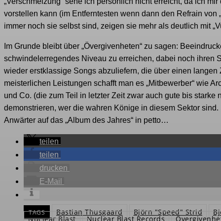
„Verschmelzung“ sehe ich persönlich nicht erreicht, da ich 
vorstellen kann (im Entferntesten wenn dann den Refrain von 
immer noch sie selbst sind, zeigen sie mehr als deutlich mit „Vul
Im Grunde bleibt über „Övergivenheten“ zu sagen: Beeindrucke
schwindelerregendes Niveau zu erreichen, dabei noch ihren So
wieder erstklassige Songs abzuliefern, die über einen langen
meisterlichen Leistungen schafft man es „Mitbewerber“ wie Arc
und Co. (die zum Teil in letzter Zeit zwar auch gute bis starke
demonstrieren, wer die wahren Könige in diesem Sektor sind
Anwärter auf das „Album des Jahres“ in petto…
teilen
teilen
drucken
E-Mail
Bastian Thusgaard
Björn "Speed" Strid
Bj
TAGS
Nuclear Blast
Nuclear Blast Records
Övergivenhe