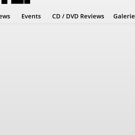
ews
Events
CD / DVD Reviews
Galeri