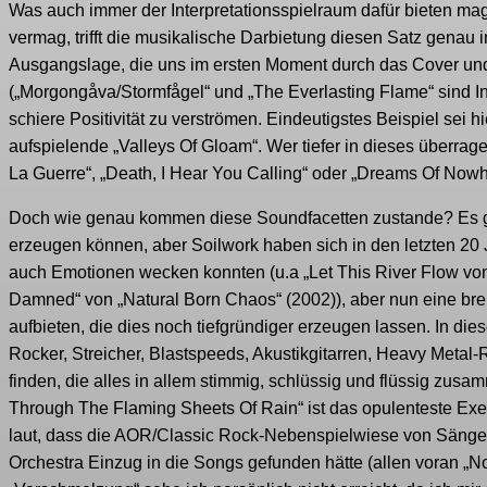
Was auch immer der Interpretationsspielraum dafür bieten mag,
vermag, trifft die musikalische Darbietung diesen Satz genau in
Ausgangslage, die uns im ersten Moment durch das Cover und 
(„Morgongåva/Stormfågel“ und „The Everlasting Flame“ sind I
schiere Positivität zu verströmen. Eindeutigstes Beispiel sei 
aufspielende „Valleys Of Gloam“. Wer tiefer in dieses überrag
La Guerre“, „Death, I Hear You Calling“ oder „Dreams Of No
Doch wie genau kommen diese Soundfacetten zustande? Es gi
erzeugen können, aber Soilwork haben sich in den letzten 20 
auch Emotionen wecken konnten (u.a „Let This River Flow von
Damned“ von „Natural Born Chaos“ (2002)), aber nun eine brei
aufbieten, die dies noch tiefgründiger erzeugen lassen. In di
Rocker, Streicher, Blastspeeds, Akustikgitarren, Heavy Meta
finden, die alles in allem stimmig, schlüssig und flüssig zu
Through The Flaming Sheets Of Rain“ ist das opulenteste Ex
laut, dass die AOR/Classic Rock-Nebenspielwiese von Sänger 
Orchestra Einzug in die Songs gefunden hätte (allen voran „