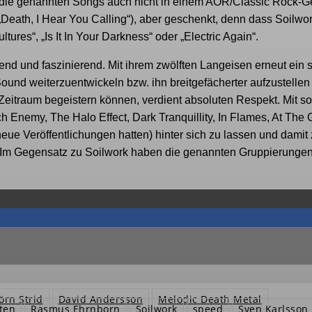
mir die genannten Songs auch nicht in einem AOR/Classic Rock
„Death, I Hear You Calling“), aber geschenkt, denn dass Soilwo
tures“, „Is It In Your Darkness“ oder „Electric Again“.
nd und faszinierend. Mit ihrem zwölften Langeisen erneut ein 
und weiterzuentwickeln bzw. ihn breitgefächerter aufzustellen
 Zeitraum begeistern können, verdient absoluten Respekt. Mit s
h Enemy, The Halo Effect, Dark Tranquillity, In Flames, At The 
 neue Veröffentlichungen hatten) hinter sich zu lassen und damit
. Im Gegensatz zu Soilwork haben die genannten Gruppierunge
örn Strid
David Andersson
Melodic Death Metal
ten
Rasmus Ehrnborn
Soilwork
speed
Sven Karlsson