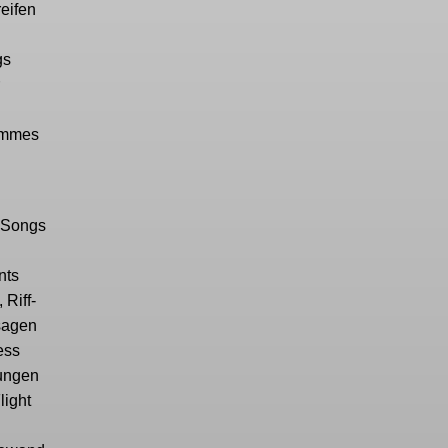
reifen
gs
Sommes
.
n Songs
nts
 Riff-
ssagen
ess
tungen
light