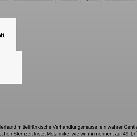
it
llerhand mittelfränkische Verhandlungsmasse, ein wahrer Gent
chen Sternzeit fristet Metalmike, wie wir ihn nennen, auf 49°17