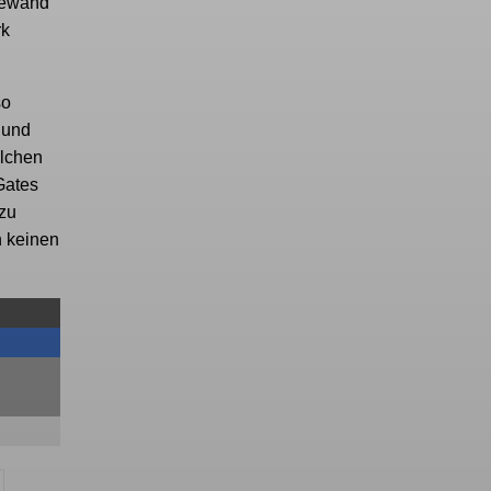
-Gewand
rk
so
 und
olchen
Gates
 zu
n keinen