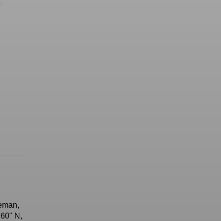
leman,
`60" N,