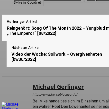
Sylvain Coudret
Vorheriger Artikel
Reingehört: Song Of The Month 2022 – Yungblud m
„The Emperor“ [08/2022]
Nächster Artikel
Video der Woche: Soilwork – Övergivenheten
[kw36/2022]
Michael Gerlinger
https://www.be-subjective.de/
Bei Mike handelt es sich im Einzelnen um a
ein wahrer Poet Den Löwenanteil seiner irdis