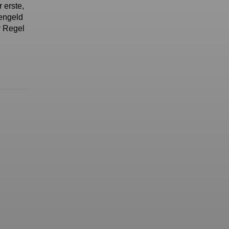
 erste,
hengeld
r Regel