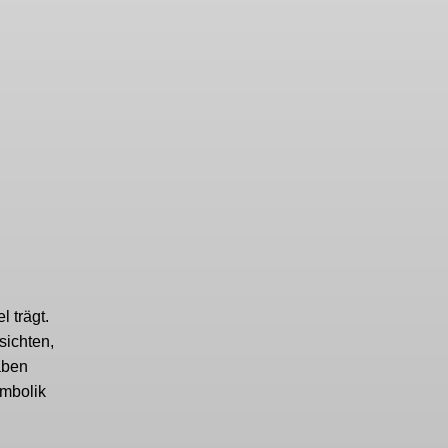
 trägt.
sichten,
aben
ymbolik