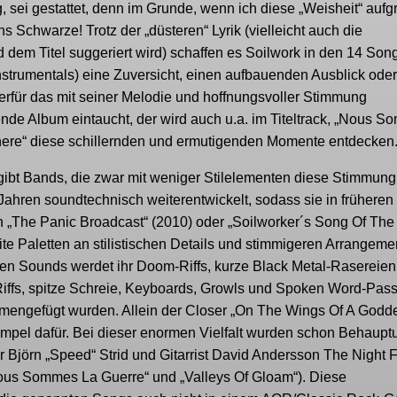
 sei gestattet, denn im Grunde, wenn ich diese „Weisheit“ aufg
s Schwarze! Trotz der „düsteren“ Lyrik (vielleicht auch die
dem Titel suggeriert wird) schaffen es Soilwork in den 14 Son
nstrumentals) eine Zuversicht, einen aufbauenden Ausblick oder
hierfür das mit seiner Melodie und hoffnungsvoller Stimmung
ende Album eintaucht, der wird auch u.a. im Titeltrack, „Nous 
where“ diese schillernden und ermutigenden Momente entdecken
bt Bands, die zwar mit weniger Stilelementen diese Stimmung
Jahren soundtechnisch weiterentwickelt, sodass sie in frühere
 „The Panic Broadcast“ (2010) oder „Soilworker´s Song Of The
te Paletten an stilistischen Details und stimmigeren Arrangeme
esen Sounds werdet ihr Doom-Riffs, kurze Black Metal-Rasereien,
l-Riffs, spitze Schreie, Keyboards, Growls und Spoken Word-Pa
sammengefügt wurden. Allein der Closer „On The Wings Of A Godd
empel dafür. Bei dieser enormen Vielfalt wurden schon Behaup
Björn „Speed“ Strid und Gitarrist David Andersson The Night F
Nous Sommes La Guerre“ und „Valleys Of Gloam“). Diese