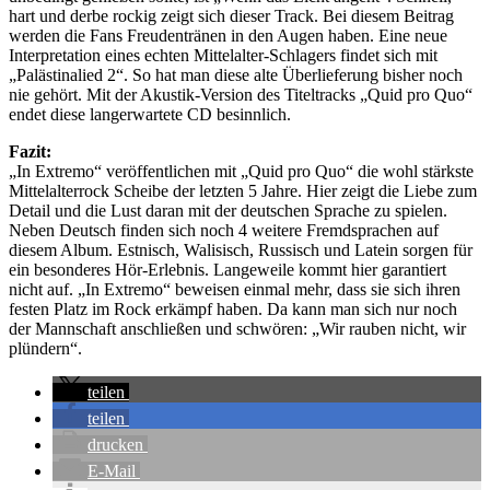
hart und derbe rockig zeigt sich dieser Track. Bei diesem Beitrag
werden die Fans Freudentränen in den Augen haben. Eine neue
Interpretation eines echten Mittelalter-Schlagers findet sich mit
„Palästinalied 2“. So hat man diese alte Überlieferung bisher noch
nie gehört. Mit der Akustik-Version des Titeltracks „Quid pro Quo“
endet diese langerwartete CD besinnlich.
Fazit:
„In Extremo“ veröffentlichen mit „Quid pro Quo“ die wohl stärkste
Mittelalterrock Scheibe der letzten 5 Jahre. Hier zeigt die Liebe zum
Detail und die Lust daran mit der deutschen Sprache zu spielen.
Neben Deutsch finden sich noch 4 weitere Fremdsprachen auf
diesem Album. Estnisch, Walisisch, Russisch und Latein sorgen für
ein besonderes Hör-Erlebnis. Langeweile kommt hier garantiert
nicht auf. „In Extremo“ beweisen einmal mehr, dass sie sich ihren
festen Platz im Rock erkämpf haben. Da kann man sich nur noch
der Mannschaft anschließen und schwören: „Wir rauben nicht, wir
plündern“.
teilen
teilen
drucken
E-Mail