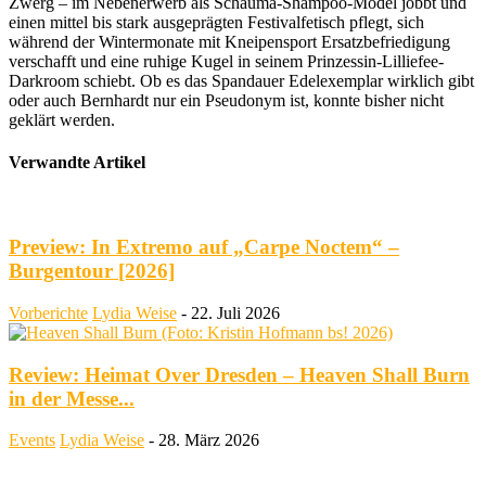
Zwerg – im Nebenerwerb als Schauma-Shampoo-Model jobbt und
einen mittel bis stark ausgeprägten Festivalfetisch pflegt, sich
während der Wintermonate mit Kneipensport Ersatzbefriedigung
verschafft und eine ruhige Kugel in seinem Prinzessin-Lilliefee-
Darkroom schiebt. Ob es das Spandauer Edelexemplar wirklich gibt
oder auch Bernhardt nur ein Pseudonym ist, konnte bisher nicht
geklärt werden.
Verwandte Artikel
Preview: In Extremo auf „Carpe Noctem“ –
Burgentour [2026]
Vorberichte
Lydia Weise
-
22. Juli 2026
Review: Heimat Over Dresden – Heaven Shall Burn
in der Messe...
Events
Lydia Weise
-
28. März 2026