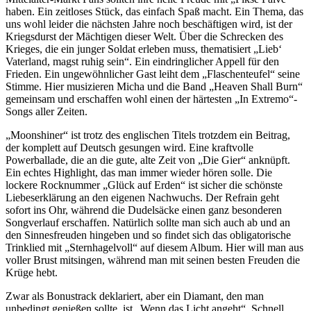
haben. Ein zeitloses Stück, das einfach Spaß macht. Ein Thema, das
uns wohl leider die nächsten Jahre noch beschäftigen wird, ist der
Kriegsdurst der Mächtigen dieser Welt. Über die Schrecken des
Krieges, die ein junger Soldat erleben muss, thematisiert „Lieb‘
Vaterland, magst ruhig sein“. Ein eindringlicher Appell für den
Frieden. Ein ungewöhnlicher Gast leiht dem „Flaschenteufel“ seine
Stimme. Hier musizieren Micha und die Band „Heaven Shall Burn“
gemeinsam und erschaffen wohl einen der härtesten „In Extremo“-
Songs aller Zeiten.
„Moonshiner“ ist trotz des englischen Titels trotzdem ein Beitrag,
der komplett auf Deutsch gesungen wird. Eine kraftvolle
Powerballade, die an die gute, alte Zeit von „Die Gier“ anknüpft.
Ein echtes Highlight, das man immer wieder hören solle. Die
lockere Rocknummer „Glück auf Erden“ ist sicher die schönste
Liebeserklärung an den eigenen Nachwuchs. Der Refrain geht
sofort ins Ohr, während die Dudelsäcke einen ganz besonderen
Songverlauf erschaffen. Natürlich sollte man sich auch ab und an
den Sinnesfreuden hingeben und so findet sich das obligatorische
Trinklied mit „Sternhagelvoll“ auf diesem Album. Hier will man aus
voller Brust mitsingen, während man mit seinen besten Freuden die
Krüge hebt.
Zwar als Bonustrack deklariert, aber ein Diamant, den man
unbedingt genießen sollte, ist „Wenn das Licht angeht“. Schnell,