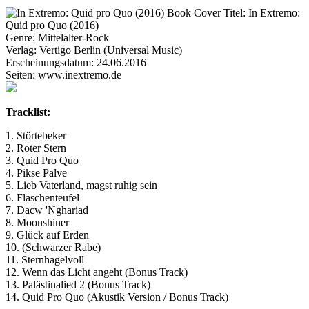
Titel:
In Extremo:
Quid pro Quo (2016)
Genre:
Mittelalter-Rock
Verlag:
Vertigo Berlin (Universal Music)
Erscheinungsdatum:
24.06.2016
Seiten:
www.inextremo.de
Tracklist:
1. Störtebeker
2. Roter Stern
3. Quid Pro Quo
4. Pikse Palve
5. Lieb Vaterland, magst ruhig sein
6. Flaschenteufel
7. Dacw 'Nghariad
8. Moonshiner
9. Glück auf Erden
10. (Schwarzer Rabe)
11. Sternhagelvoll
12. Wenn das Licht angeht (Bonus Track)
13. Palästinalied 2 (Bonus Track)
14. Quid Pro Quo (Akustik Version / Bonus Track)