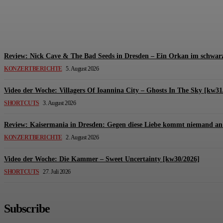
Review: The Kids Are United – Fährmannsfest (3
Michael Lange
-
6. August 2026
Review: Nick Cave & The Bad Seeds in Dresden – Ein Orkan im schwarz
KONZERTBERICHTE
5. August 2026
Video der Woche: Villagers Of Ioannina City – Ghosts In The Sky [kw31
SHORTCUTS
3. August 2026
Review: Kaisermania in Dresden: Gegen diese Liebe kommt niemand an 
KONZERTBERICHTE
2. August 2026
Video der Woche: Die Kammer – Sweet Uncertainty [kw30/2026]
SHORTCUTS
27. Juli 2026
Subscribe