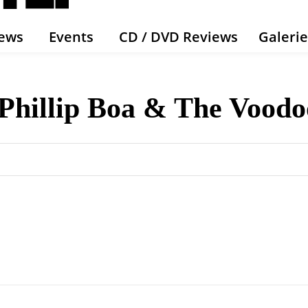
ews
Events
CD / DVD Reviews
Galeri
Phillip Boa & The Voodo