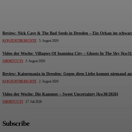
Review: The Kids Are United – Fährmannsfest (3
Michael Lange
-
6. August 2026
Review: Nick Cave & The Bad Seeds in Dresden – Ein Orkan im schwarz
KONZERTBERICHTE
5. August 2026
Video der Woche: Villagers Of Ioannina City – Ghosts In The Sky [kw31
SHORTCUTS
3. August 2026
Review: Kaisermania in Dresden: Gegen diese Liebe kommt niemand an 
KONZERTBERICHTE
2. August 2026
Video der Woche: Die Kammer – Sweet Uncertainty [kw30/2026]
SHORTCUTS
27. Juli 2026
Subscribe