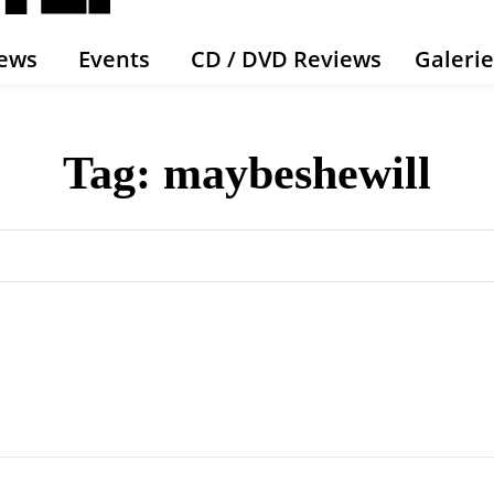
ews
Events
CD / DVD Reviews
Galeri
Tag:
maybeshewill