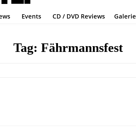
ews
Events
CD / DVD Reviews
Galeri
Tag:
Fährmannsfest