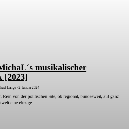
MichaL´s musikalischer
k [2023]
hael Lange
-
2. Januar 2024
. Rein von der politischen Site, ob regional, bundesweit, auf ganz
weit eine einzige...