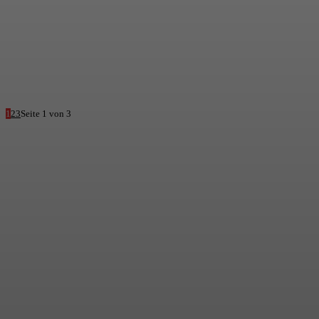
1
2
3
Seite 1 von 3