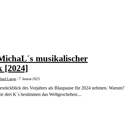
MichaL´s musikalischer
k [2024]
hael Lange
-
7. Januar 2025
resrückblick des Vorjahres als Blaupause für 2024 nehmen. Warum?
Die drei K´s bestimmen das Weltgeschehen:...